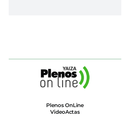
Plenos OnLine
VideoActas