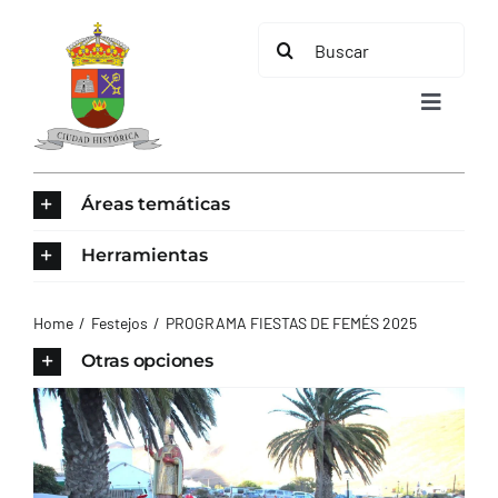
Saltar
Buscar:
al
contenido
Toggle
Navigat
INICIO
Áreas temáticas
ÁREAS TEMÁTICAS
Herramientas
EL MUNICIPIO
Home
Festejos
PROGRAMA FIESTAS DE FEMÉS 2025
Otras opciones
AYUNTAMIENTO
TURISMO