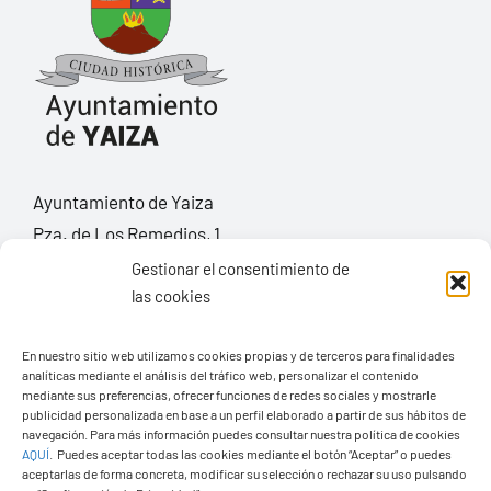
Ayuntamiento de Yaiza
Pza. de Los Remedios, 1
35570 – Yaiza
Gestionar el consentimiento de
Tel:
928 83 62 20
las cookies
En nuestro sitio web utilizamos cookies propias y de terceros para finalidades
analíticas mediante el análisis del tráfico web, personalizar el contenido
Toggle
mediante sus preferencias, ofrecer funciones de redes sociales y mostrarle
Navigation
publicidad personalizada en base a un perfil elaborado a partir de sus hábitos de
© Copyright2026 Ayuntamiento de Yaiza - Todos los
Transparencia
navegación. Para más información puedes consultar nuestra política de cookies
AQUÍ
.
Puedes aceptar todas las cookies mediante el botón “Aceptar” o puedes
derechos reservads
aceptarlas de forma concreta, modificar su selección o rechazar su uso pulsando