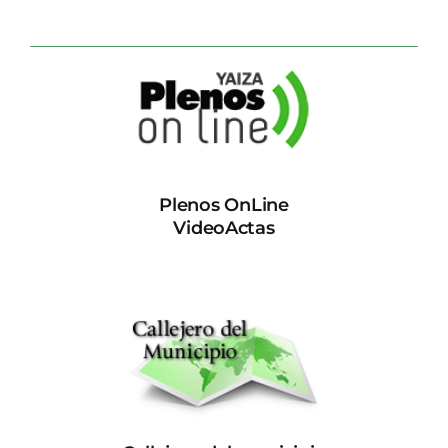
Plenos OnLine
VideoActas