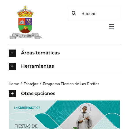
Saltar
Buscar:
al
contenido
Toggle
Navigat
INICIO
Áreas temáticas
ÁREAS TEMÁTICAS
Herramientas
EL MUNICIPIO
Home
Festejos
Programa Fiestas de Las Breñas
Otras opciones
AYUNTAMIENTO
TURISMO