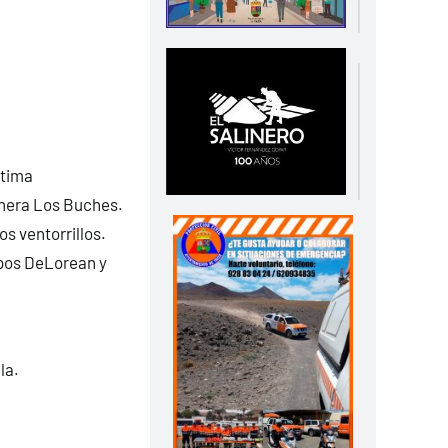
ítima
nera Los Buches.
s ventorrillos.
upos DeLorean y
la.