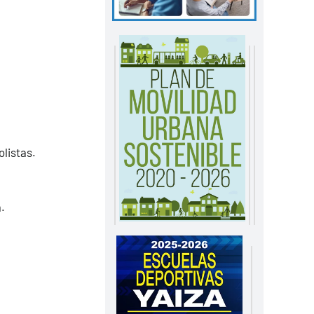
listas.
.