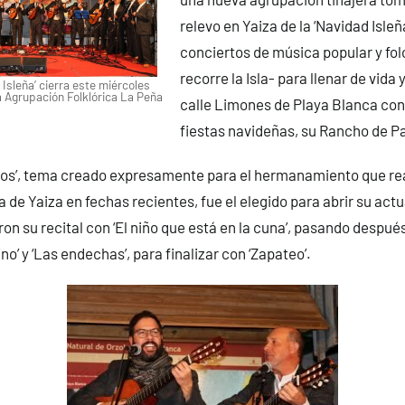
relevo en Yaiza de la ‘Navidad Isle
conciertos de música popular y fol
recorre la Isla- para llenar de vida
Isleña’ cierra este miércoles
a Agrupación Folklórica La Peña
calle Limones de Playa Blanca con
fiestas navideñas, su Rancho de P
tos’, tema creado expresamente para el hermanamiento que rea
de Yaiza en fechas recientes, fue el elegido para abrir su act
on su recital con ‘El niño que está en la cuna’, pasando despu
ivino’ y ‘Las endechas’, para finalizar con ‘Zapateo’.