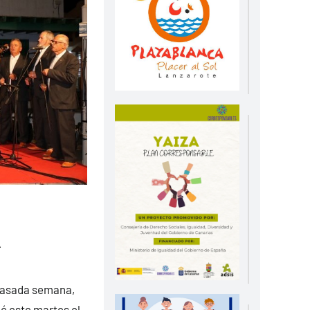
A
 pasada semana,
ó este martes el