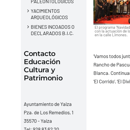
PALEONTOLÓGICOS
YACIMIENTOS
ARQUEOLÓGICOS
BIENES INCOADOS O
El programa ‘Navidad 
con la actuación de l
DECLARADOS B.I.C.
en la calle Limones.
Contacto
‘Vamos todos jun
Educación
Rancho de Pascua 
Cultura y
Blanca. Continuar
Patrimonio
‘El Corrido’, ‘El D
Ayuntamiento de Yaiza
Pza. de Los Remedios, 1
35570 - Yaiza
Tel:
928 83 62 20