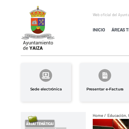
Saltar
al
Web oficial del Ayunt
contenido
INICIO
ÁREAS T
Sede electrónica
Presentar e-Factura
Home
Educación, 