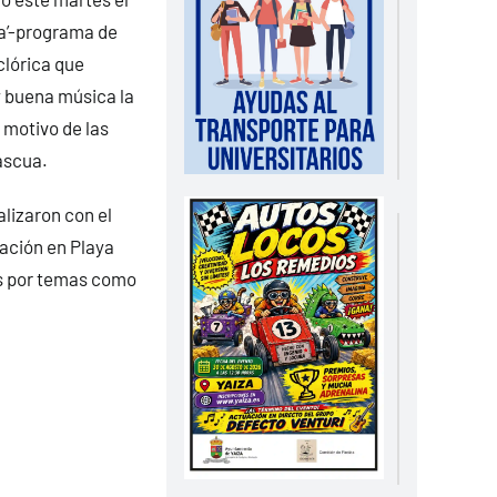
ña’-programa de
clórica que
 y buena música la
 motivo de las
ascua.
lizaron con el
uación en Playa
és por temas como