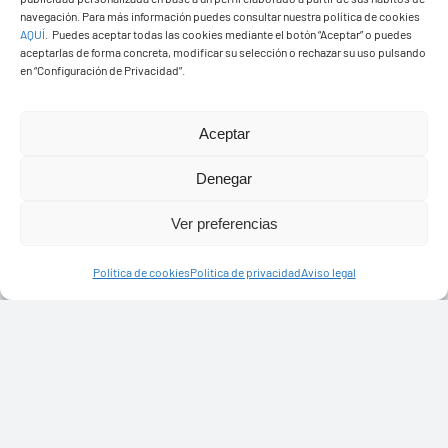
navegación. Para más información puedes consultar nuestra política de cookies
AQUÍ
.
Puedes aceptar todas las cookies mediante el botón “Aceptar” o puedes
aceptarlas de forma concreta, modificar su selección o rechazar su uso pulsando
Ayuntamiento de Yaiza
en “Configuración de Privacidad”.
Pza. de Los Remedios, 1
35570 – Yaiza
Aceptar
Tel:
928 83 62 20
Denegar
Ver preferencias
Toggle
Navigation
Política de cookies
Política de privacidad
Aviso legal
© Copyright2026 Ayuntamiento de Yaiza - Todos los
Transparencia
derechos reservads
Aviso legal
Diseño web Solucionet.com
&
Cibernatural
Política de privacidad