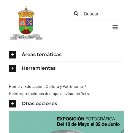
Saltar
Buscar:
al
contenido
Toggle
Navigat
INICIO
Áreas temáticas
ÁREAS TEMÁTICAS
Herramientas
EL MUNICIPIO
Home
Educación, Cultura y Patrimonio
Reinterpretaciones destapa su visor en Yaiza
AYUNTAMIENTO
Otras opciones
TURISMO