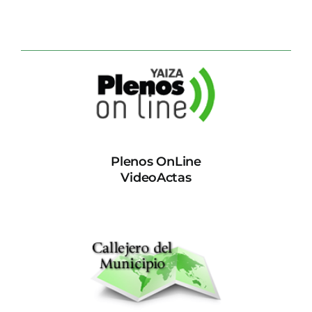
Plenos OnLine
VideoActas