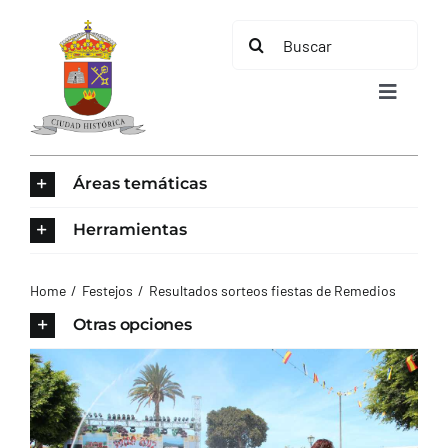
Saltar
Buscar:
al
contenido
Toggle
Navigat
INICIO
Áreas temáticas
ÁREAS TEMÁTICAS
Herramientas
EL MUNICIPIO
Home
Festejos
Resultados sorteos fiestas de Remedios
Otras opciones
AYUNTAMIENTO
TURISMO