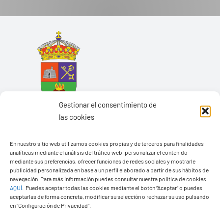
Gestionar el consentimiento de
las cookies
En nuestro sitio web utilizamos cookies propias y de terceros para finalidades
analíticas mediante el análisis del tráfico web, personalizar el contenido
mediante sus preferencias, ofrecer funciones de redes sociales y mostrarle
Ayuntamiento de Yaiza
publicidad personalizada en base a un perfil elaborado a partir de sus hábitos de
navegación. Para más información puedes consultar nuestra política de cookies
Pza. de Los Remedios, 1
AQUÍ
.
Puedes aceptar todas las cookies mediante el botón “Aceptar” o puedes
35570 – Yaiza
aceptarlas de forma concreta, modificar su selección o rechazar su uso pulsando
en “Configuración de Privacidad”.
Tel:
928 83 62 20