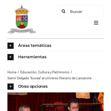
Saltar
Buscar:
al
contenido
Toggle
Navigat
INICIO
Áreas temáticas
ÁREAS TEMÁTICAS
Herramientas
EL MUNICIPIO
Home
Educación, Cultura y Patrimonio
Samir Delgado “bucea” el universo literario de Lanzarote
AYUNTAMIENTO
Otras opciones
TURISMO