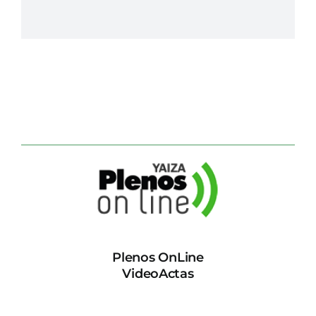
Plenos OnLine
VideoActas