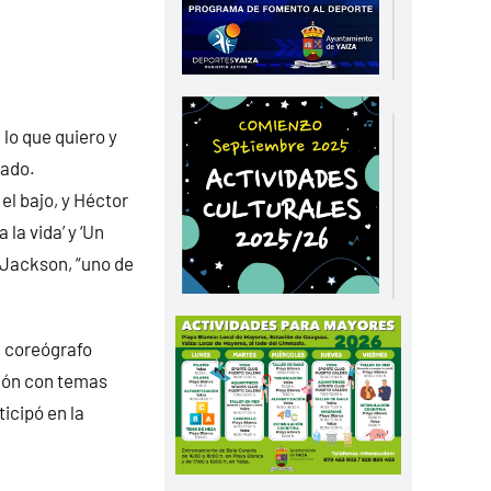
 lo que quiero y
bado.
el bajo, y Héctor
la vida’ y ‘Un
 Jackson, “uno de
l coreógrafo
sión con temas
icipó en la