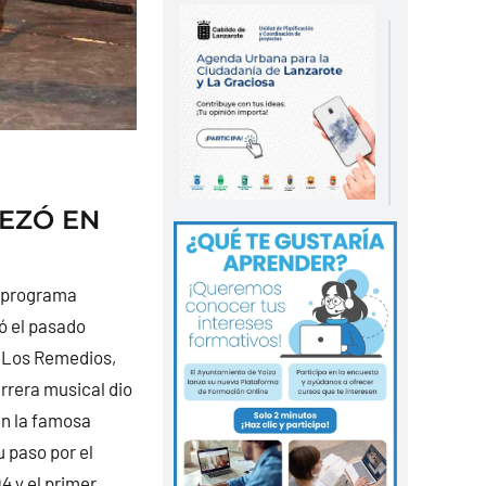
PEZÓ EN
l programa
ió el pasado
e Los Remedios,
rrera musical dio
en la famosa
 paso por el
4 y el primer