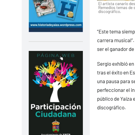
El artista canario des
Remedios temas de s
discográfico.
“Este tema siemp
carrera musical”.
ser el ganador de
Sergio exhibió en
tras el éxito en E
una pausa para se
perfeccionar el i
público de Yaiza 
discográfico.