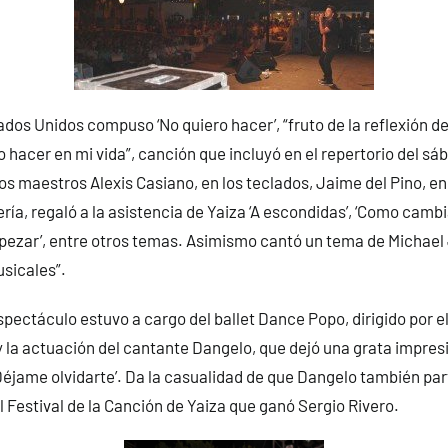
ados Unidos compuso ‘No quiero hacer’, “fruto de la reflexión de
o hacer en mi vida”, canción que incluyó en el repertorio del sá
 maestros Alexis Casiano, en los teclados, Jaime del Pino, en 
ería, regaló a la asistencia de Yaiza ‘A escondidas’, ‘Como cambia 
pezar’, entre otros temas. Asimismo cantó un tema de Michael
sicales”.
spectáculo estuvo a cargo del ballet Dance Popo, dirigido por e
 la actuación del cantante Dangelo, que dejó una grata impre
éjame olvidarte’. Da la casualidad de que Dangelo también part
 Festival de la Canción de Yaiza que ganó Sergio Rivero.