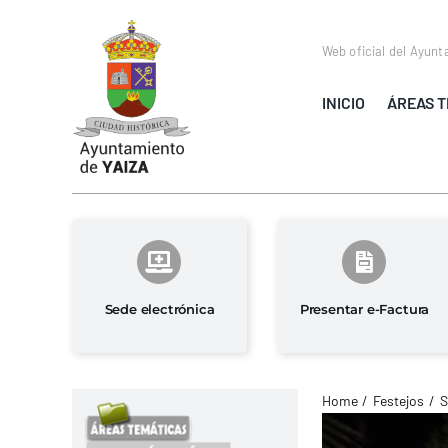
Saltar
al
Web oficial del Ayunt
contenido
INICIO
ÁREAS T
Sede electrónica
Presentar e-Factura
Home
Festejos
S