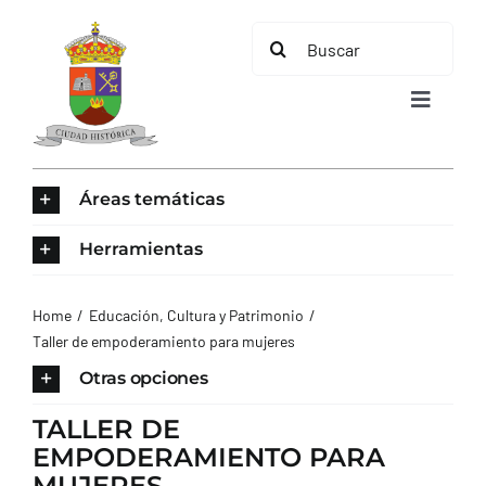
Saltar
Buscar:
al
contenido
Toggle
Navigat
INICIO
Áreas temáticas
ÁREAS TEMÁTICAS
Herramientas
EL MUNICIPIO
Home
Educación, Cultura y Patrimonio
Taller de empoderamiento para mujeres
AYUNTAMIENTO
Otras opciones
TALLER DE
TURISMO
EMPODERAMIENTO PARA
MUJERES