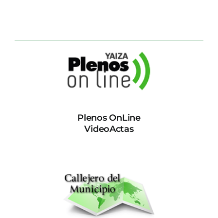
Plenos OnLine
VideoActas