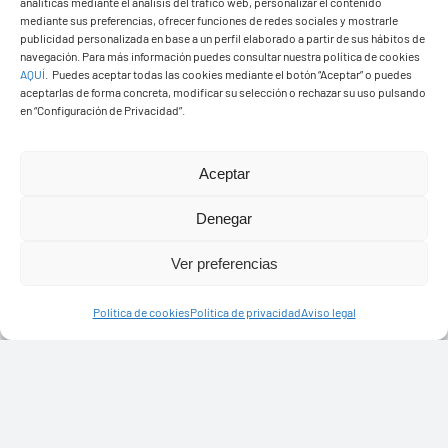
analíticas mediante el análisis del tráfico web, personalizar el contenido
mediante sus preferencias, ofrecer funciones de redes sociales y mostrarle
publicidad personalizada en base a un perfil elaborado a partir de sus hábitos de
navegación. Para más información puedes consultar nuestra política de cookies
AQUÍ
.
Puedes aceptar todas las cookies mediante el botón “Aceptar” o puedes
aceptarlas de forma concreta, modificar su selección o rechazar su uso pulsando
en “Configuración de Privacidad”.
Aceptar
Denegar
Ayuntamiento de Yaiza
Pza. de Los Remedios, 1
Ver preferencias
35570 – Yaiza
Tel:
928 83 62 20
Política de cookies
Política de privacidad
Aviso legal
Toggle
Navigation
© Copyright2026 Ayuntamiento de Yaiza - Todos los
Transparencia