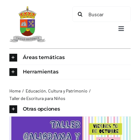
Saltar
Buscar:
al
contenido
Toggle
Navigat
INICIO
Áreas temáticas
ÁREAS TEMÁTICAS
Herramientas
EL MUNICIPIO
Home
Educación, Cultura y Patrimonio
Taller de Escritura para Niños
AYUNTAMIENTO
Otras opciones
TURISMO