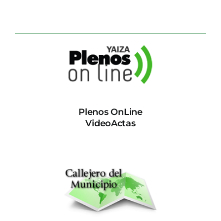
Plenos OnLine
VideoActas