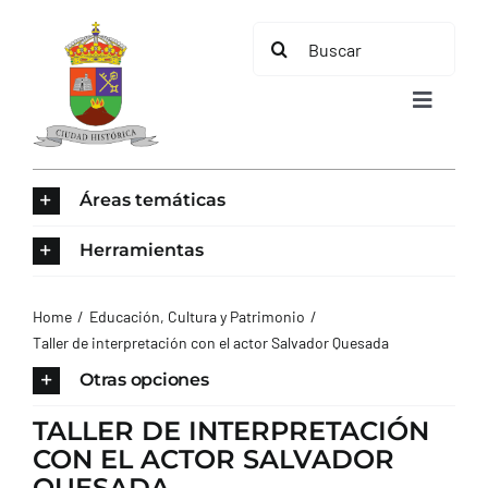
Saltar
Buscar:
al
contenido
Toggle
Navigat
INICIO
Áreas temáticas
ÁREAS TEMÁTICAS
Herramientas
EL MUNICIPIO
Home
Educación, Cultura y Patrimonio
Taller de interpretación con el actor Salvador Quesada
AYUNTAMIENTO
Otras opciones
TALLER DE INTERPRETACIÓN
TURISMO
CON EL ACTOR SALVADOR
QUESADA