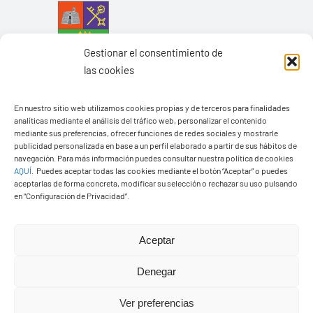
Gestionar el consentimiento de
las cookies
En nuestro sitio web utilizamos cookies propias y de terceros para finalidades
analíticas mediante el análisis del tráfico web, personalizar el contenido
mediante sus preferencias, ofrecer funciones de redes sociales y mostrarle
Ayuntamiento de Yaiza
publicidad personalizada en base a un perfil elaborado a partir de sus hábitos de
navegación. Para más información puedes consultar nuestra política de cookies
Pza. de Los Remedios, 1
AQUÍ
.
Puedes aceptar todas las cookies mediante el botón “Aceptar” o puedes
35570 – Yaiza
aceptarlas de forma concreta, modificar su selección o rechazar su uso pulsando
en “Configuración de Privacidad”.
Tel:
928 83 62 20
Aceptar
Toggle
Navigation
Denegar
© Copyright2026 Ayuntamiento de Yaiza - Todos los
Transparencia
Ver preferencias
derechos reservads