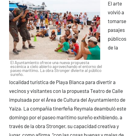
El arte
CONTACTO
volvió a
tomarse
pasajes
públicos
de la
El Ayuntamiento ofrece una nueva propuesta
escénica a cielo abierto aprovechando el entorno del
paseo marítimo. La obra Stronger divierte al público
sureño.
localidad turística de Playa Blanca para divertir a
vecinos y visitantes con la propuesta Teatro de Calle
impulsada por el Área de Cultura del Ayuntamiento de
Yaiza. La compañía tinerfeña Reymala deambuló este
domingo por el paseo marítimo sureño exhibiendo, a
través de la obra Stronger, su capacidad creativa y
jugar, como afirma, “con las cosas buenas y malas de