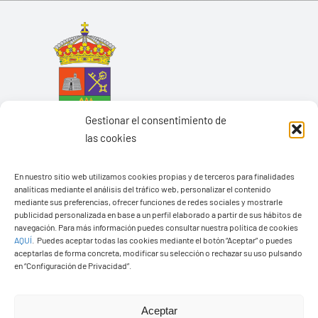
Gestionar el consentimiento de
las cookies
En nuestro sitio web utilizamos cookies propias y de terceros para finalidades
analíticas mediante el análisis del tráfico web, personalizar el contenido
mediante sus preferencias, ofrecer funciones de redes sociales y mostrarle
Ayuntamiento de Yaiza
publicidad personalizada en base a un perfil elaborado a partir de sus hábitos de
navegación. Para más información puedes consultar nuestra política de cookies
Pza. de Los Remedios, 1
AQUÍ
.
Puedes aceptar todas las cookies mediante el botón “Aceptar” o puedes
35570 – Yaiza
aceptarlas de forma concreta, modificar su selección o rechazar su uso pulsando
en “Configuración de Privacidad”.
Tel:
928 83 62 20
Aceptar