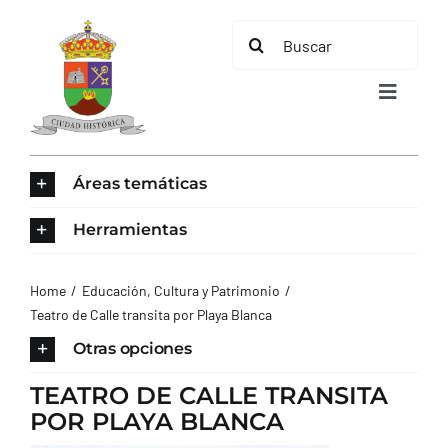
Saltar
Buscar:
al
contenido
Toggle
Navigat
INICIO
Áreas temáticas
ÁREAS TEMÁTICAS
Herramientas
EL MUNICIPIO
Home
Educación, Cultura y Patrimonio
Teatro de Calle transita por Playa Blanca
AYUNTAMIENTO
Otras opciones
TEATRO DE CALLE TRANSITA
TURISMO
POR PLAYA BLANCA