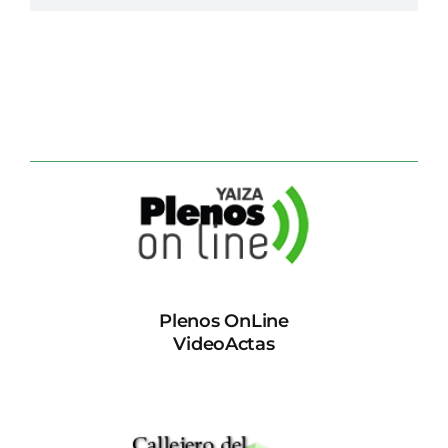
Plenos OnLine
VideoActas