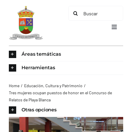
Saltar
Buscar:
al
contenido
Toggle
Navigat
INICIO
Áreas temáticas
ÁREAS TEMÁTICAS
Herramientas
EL MUNICIPIO
Home
Educación, Cultura y Patrimonio
Tres mujeres ocupan puestos de honor en el Concurso de
Relatos de Playa Blanca
AYUNTAMIENTO
Otras opciones
TURISMO