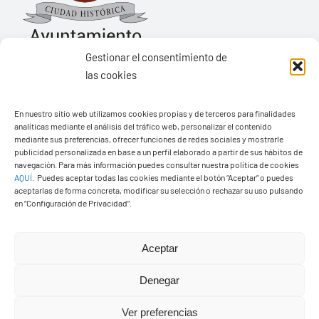
Gestionar el consentimiento de
las cookies
Ayuntamiento de Yaiza
En nuestro sitio web utilizamos cookies propias y de terceros para finalidades
Pza. de Los Remedios, 1
analíticas mediante el análisis del tráfico web, personalizar el contenido
35570 – Yaiza
mediante sus preferencias, ofrecer funciones de redes sociales y mostrarle
publicidad personalizada en base a un perfil elaborado a partir de sus hábitos de
Tel:
928 83 62 20
navegación. Para más información puedes consultar nuestra política de cookies
AQUÍ
.
Puedes aceptar todas las cookies mediante el botón “Aceptar” o puedes
aceptarlas de forma concreta, modificar su selección o rechazar su uso pulsando
en “Configuración de Privacidad”.
Toggle
Navigation
© Copyright2026 Ayuntamiento de Yaiza - Todos los
Transparencia
Aceptar
derechos reservads
Denegar
Aviso legal
Diseño web Solucionet.com
&
Cibernatural
Ver preferencias