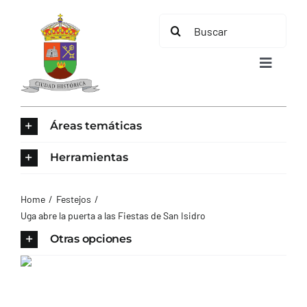
Saltar
Buscar:
al
contenido
Toggle
Navigat
INICIO
Áreas temáticas
ÁREAS TEMÁTICAS
Herramientas
EL MUNICIPIO
Home
Festejos
Uga abre la puerta a las Fiestas de San Isidro
AYUNTAMIENTO
Otras opciones
TURISMO