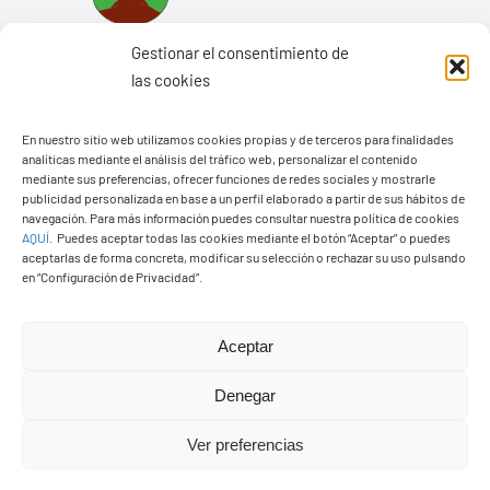
Gestionar el consentimiento de
las cookies
En nuestro sitio web utilizamos cookies propias y de terceros para finalidades
Ayuntamiento de Yaiza
analíticas mediante el análisis del tráfico web, personalizar el contenido
mediante sus preferencias, ofrecer funciones de redes sociales y mostrarle
Pza. de Los Remedios, 1
publicidad personalizada en base a un perfil elaborado a partir de sus hábitos de
navegación. Para más información puedes consultar nuestra política de cookies
35570 – Yaiza
AQUÍ
.
Puedes aceptar todas las cookies mediante el botón “Aceptar” o puedes
Tel:
928 83 62 20
aceptarlas de forma concreta, modificar su selección o rechazar su uso pulsando
en “Configuración de Privacidad”.
Toggle
Aceptar
Navigation
© Copyright2026 Ayuntamiento de Yaiza - Todos los
Transparencia
Denegar
derechos reservads
Ver preferencias
Aviso legal
Diseño web Solucionet.com
&
Cibernatural