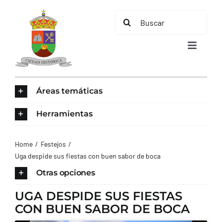
Saltar
Buscar:
al
contenido
Toggle
Navigat
INICIO
Áreas temáticas
ÁREAS TEMÁTICAS
Herramientas
EL MUNICIPIO
Home
Festejos
Uga despide sus fiestas con buen sabor de boca
AYUNTAMIENTO
Otras opciones
UGA DESPIDE SUS FIESTAS
TURISMO
CON BUEN SABOR DE BOCA