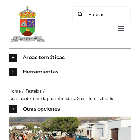
Saltar
Buscar:
al
contenido
Toggle
Navigat
INICIO
Áreas temáticas
ÁREAS TEMÁTICAS
Herramientas
EL MUNICIPIO
Home
Festejos
Uga sale de romería para ofrendar a San Isidro Labrador
AYUNTAMIENTO
Otras opciones
TURISMO