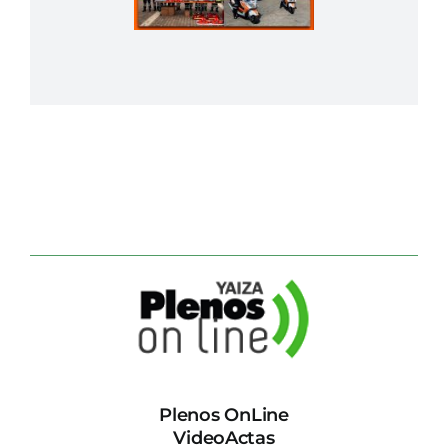
Plenos OnLine
VideoActas