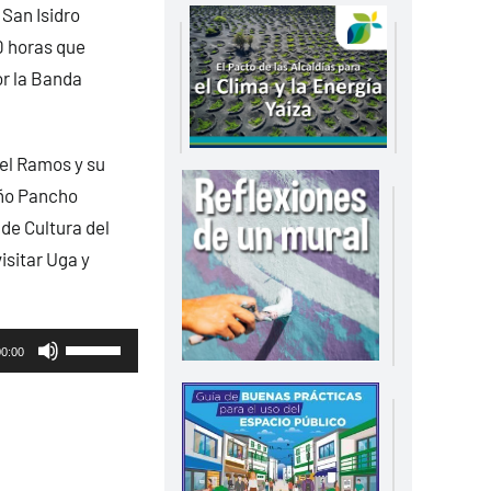
 San Isidro
0 horas que
or la Banda
uel Ramos y su
eño Pancho
de Cultura del
isitar Uga y
Utiliza
00:00
las
teclas
de
flecha