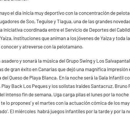
mayo el día inicia muy deportivo con la concentración de pelot
jugadores de Soo, Teguise y Tiagua, una de las grandes novedad
a iniciativa coordinada entre el Servicio de Deportes del Cabildo
aiza, instituciones que animan a los jóvenes de Yaiza y toda la
 conocer y atreverse con la pelotamano.
 asadero y sonará la música del Grupo Swing y Los Salvapantal
s de gran éxito en Canarias que dejó una magnífica impresión e
a del Queso de Playa Blanca. En la noche será la Gala Infantil co
 Play Back Los Peques y los solistas Iraides Santacruz, Bruno 
el intenso fin de semana, Uga carga pilas el lunes por la noche
i te lo propones’ y el martes con la actuación cómica de los ma
ado’. El miércoles habrá juegos infantiles por la tarde y por la 