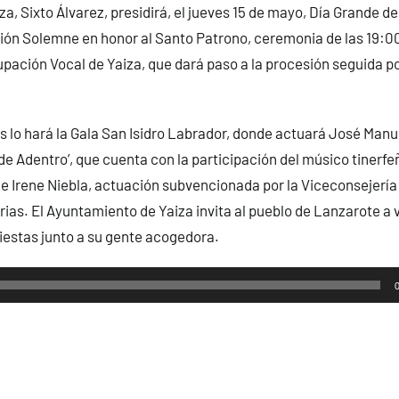
a, Sixto Álvarez, presidirá, el jueves 15 de mayo, Día Grande de
ión Solemne en honor al Santo Patrono, ceremonia de las 19:0
ación Vocal de Yaiza, que dará paso a la procesión seguida p
tas lo hará la Gala San Isidro Labrador, donde actuará José Man
e Adentro’, que cuenta con la participación del músico tinerf
de Irene Niebla, actuación subvencionada por la Viceconsejería 
ias. El Ayuntamiento de Yaiza invita al pueblo de Lanzarote a v
fiestas junto a su gente acogedora.