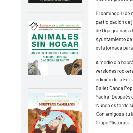
El domingo 11 de 
participación de 
de Uga gracias a l
Ayuntamiento de Y
esta jornada para
A medio día habrá
versiones rockera
edición de la Feri
Ballet Dance Pop,
Yadira. Después d
‘Nunca es tarde s
‘Con amigos a tu l
Grupo Misturas.