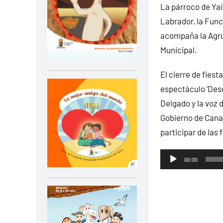
La párroco de Yaiz
Labrador, la Func
acompaña la Agrup
Municipal.
El cierre de fies
espectáculo ‘Desd
Delgado y la voz 
Gobierno de Canar
participar de las 
Reproductor
00:00
de
audio