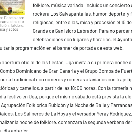
folklore, música variada, incluido un concierto
rockera Los Salvapantallas, humor, deporte y 
co Fabelo abre
grama de siete
religiosas, entre ellas, misa y procesión el 15 d
ción, folklore,
ica y actos
Grande de San Isidro Labrador. Para no perder d
celebraciones con lugares y horarios, el Ayun
ltar la programación en el banner de portada de esta web.
a apertura oficial de las fiestas, Uga invita a su primera noche 
 Combo Dominicano de Gran Canaria y el Grupo Bomba de Fuert
mería tradicional con romeros y romeras ataviados con traje típ
óricas y camellos, a partir de las 18:00 horas. Con la romería n
ía festivo en Uga, porque el mismo sábado está prevista la el
a Agrupación Folklórica Rubicón y la Noche de Baile y Parrandas
Raíces, Los Salineros de La Hoya y el versador Yeray Rodríguez,
finalizar la noche de folklore, comenzará la segunda verbena de 
 día anterior.