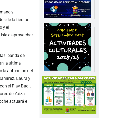
amano y
es de la fiestas
 y el
 Isla a aprovechar
las, banda de
n la última
n la actuación del
Ramírez, Laura y
 con el Play Back
yores de Yaiza
noche actuará el