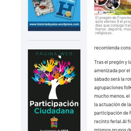
El pregón de Francis
este viernes 9 el pro
días que conjuga tradi
humor, deporte, mús
religiosos.
recomienda consu
Tras el pregón y l
amenizada por el
sábado será la ro
agrupaciones folkl
mucho menos, el d
la actuación de l
participación de 
recinto ferial.Al 
mismos grupos del