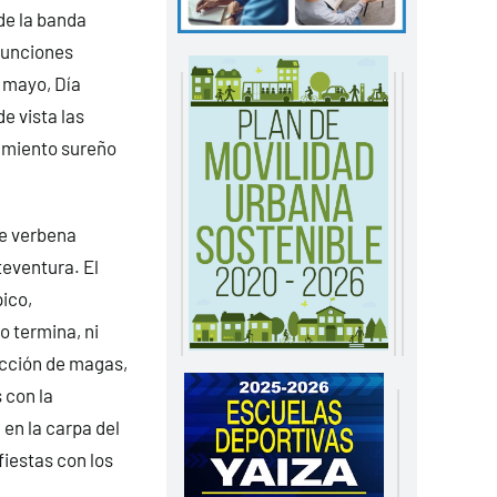
 de la banda
funciones
e mayo, Día
e vista las
tamiento sureño
de verbena
eventura. El
ico,
o termina, ni
ección de magas,
 con la
 en la carpa del
fiestas con los