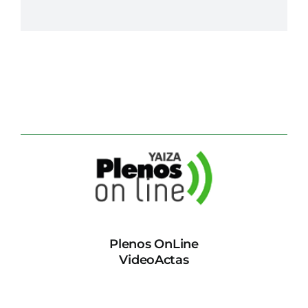
Plenos OnLine
VideoActas