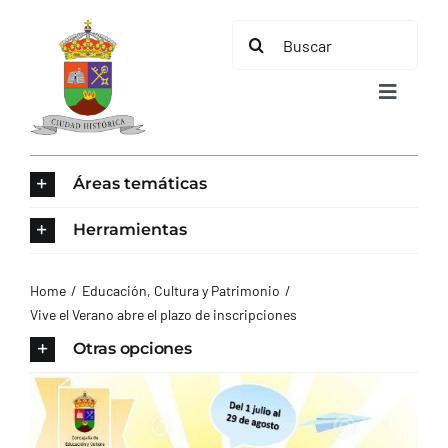
Saltar
Buscar:
al
contenido
Toggle
Navigat
INICIO
Áreas temáticas
ÁREAS TEMÁTICAS
Herramientas
EL MUNICIPIO
Home
Educación, Cultura y Patrimonio
Vive el Verano abre el plazo de inscripciones
AYUNTAMIENTO
Otras opciones
TURISMO