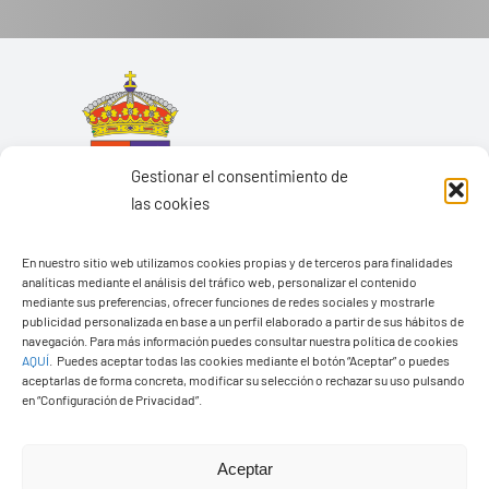
Gestionar el consentimiento de
las cookies
En nuestro sitio web utilizamos cookies propias y de terceros para finalidades
analíticas mediante el análisis del tráfico web, personalizar el contenido
mediante sus preferencias, ofrecer funciones de redes sociales y mostrarle
publicidad personalizada en base a un perfil elaborado a partir de sus hábitos de
navegación. Para más información puedes consultar nuestra política de cookies
Ayuntamiento de Yaiza
AQUÍ
.
Puedes aceptar todas las cookies mediante el botón “Aceptar” o puedes
aceptarlas de forma concreta, modificar su selección o rechazar su uso pulsando
Pza. de Los Remedios, 1
en “Configuración de Privacidad”.
35570 – Yaiza
Tel:
928 83 62 20
Aceptar