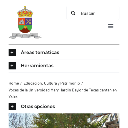
Saltar
Buscar:
al
contenido
Toggle
Navigat
INICIO
Áreas temáticas
ÁREAS TEMÁTICAS
Herramientas
EL MUNICIPIO
Home
Educación, Cultura y Patrimonio
Voces de la Universidad Mary Hardin Baylor de Texas cantan en
Yaiza
AYUNTAMIENTO
Otras opciones
TURISMO