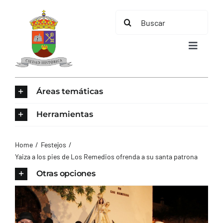
Saltar
Buscar:
al
contenido
Toggle
Navigat
INICIO
Áreas temáticas
ÁREAS TEMÁTICAS
Herramientas
EL MUNICIPIO
Home
Festejos
Yaiza a los pies de Los Remedios ofrenda a su santa patrona
AYUNTAMIENTO
Otras opciones
TURISMO