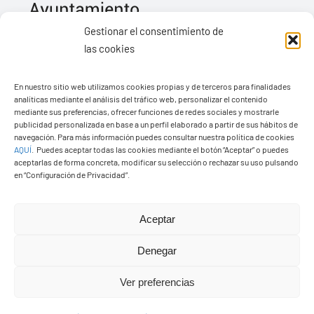
Gestionar el consentimiento de
las cookies
Ayuntamiento de Yaiza
En nuestro sitio web utilizamos cookies propias y de terceros para finalidades
Pza. de Los Remedios, 1
analíticas mediante el análisis del tráfico web, personalizar el contenido
35570 – Yaiza
mediante sus preferencias, ofrecer funciones de redes sociales y mostrarle
publicidad personalizada en base a un perfil elaborado a partir de sus hábitos de
Tel:
928 83 62 20
navegación. Para más información puedes consultar nuestra política de cookies
AQUÍ
.
Puedes aceptar todas las cookies mediante el botón “Aceptar” o puedes
aceptarlas de forma concreta, modificar su selección o rechazar su uso pulsando
en “Configuración de Privacidad”.
Toggle
Navigation
© Copyright2026 Ayuntamiento de Yaiza - Todos los
Transparencia
Aceptar
derechos reservads
Denegar
Aviso legal
Diseño web Solucionet.com
&
Cibernatural
Ver preferencias
Política de privacidad