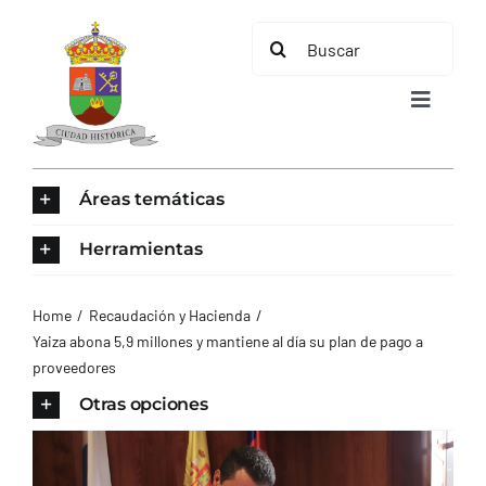
Saltar
Buscar:
al
contenido
Toggle
Navigat
INICIO
Áreas temáticas
ÁREAS TEMÁTICAS
Herramientas
EL MUNICIPIO
Home
Recaudación y Hacienda
Yaiza abona 5,9 millones y mantiene al día su plan de pago a
proveedores
AYUNTAMIENTO
Otras opciones
TURISMO