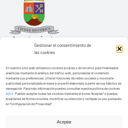
Gestionar el consentimiento de
las cookies
Ayuntamiento de Yaiza
En nuestro sitio web utilizamos cookies propias y de terceros para finalidades
Pza. de Los Remedios, 1
analíticas mediante el análisis del tráfico web, personalizar el contenido
35570 – Yaiza
mediante sus preferencias, ofrecer funciones de redes sociales y mostrarle
publicidad personalizada en base a un perfil elaborado a partir de sus hábitos de
Tel:
928 83 62 20
navegación. Para más información puedes consultar nuestra política de cookies
AQUÍ
.
Puedes aceptar todas las cookies mediante el botón “Aceptar” o puedes
aceptarlas de forma concreta, modificar su selección o rechazar su uso pulsando
en “Configuración de Privacidad”.
Toggle
Navigation
© Copyright2026 Ayuntamiento de Yaiza - Todos los
Transparencia
Aceptar