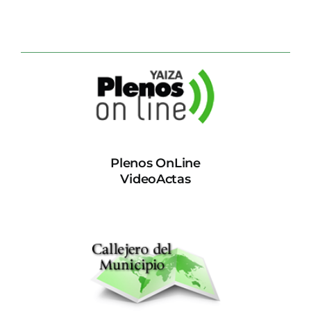
Plenos OnLine
VideoActas