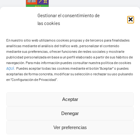
Gestionar el consentimiento de
las cookies
En nuestro sitio web utilizamos cookies propias y de terceros para finalidades
analíticas mediante el análisis del tráfico web, personalizar el contenido
mediante sus preferencias, ofrecer funciones de redes sociales y mostrarle
Ayuntamiento de Yaiza
publicidad personalizada en base a un perfil elaborado a partir de sus hábitos de
navegación. Para más información puedes consultar nuestra política de cookies
Pza. de Los Remedios, 1
AQUÍ
.
Puedes aceptar todas las cookies mediante el botón “Aceptar” o puedes
35570 – Yaiza
aceptarlas de forma concreta, modificar su selección o rechazar su uso pulsando
en “Configuración de Privacidad”.
Tel:
928 83 62 20
Aceptar
Toggle
Navigation
Denegar
© Copyright2026 Ayuntamiento de Yaiza - Todos los
Transparencia
Ver preferencias
derechos reservads