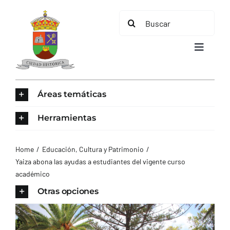
Saltar
Buscar:
al
contenido
Toggle
Navigat
INICIO
Áreas temáticas
ÁREAS TEMÁTICAS
Herramientas
EL MUNICIPIO
Home
Educación, Cultura y Patrimonio
Yaiza abona las ayudas a estudiantes del vigente curso
académico
AYUNTAMIENTO
Otras opciones
TURISMO