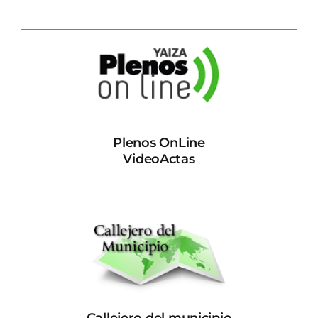
Plenos OnLine
VideoActas