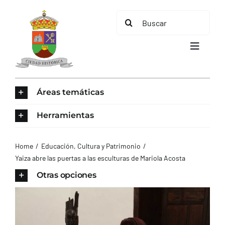
Saltar
Buscar:
al
contenido
Toggle
Navigat
INICIO
Áreas temáticas
ÁREAS TEMÁTICAS
Herramientas
EL MUNICIPIO
Home
Educación, Cultura y Patrimonio
Yaiza abre las puertas a las esculturas de Mariola Acosta
AYUNTAMIENTO
Otras opciones
TURISMO