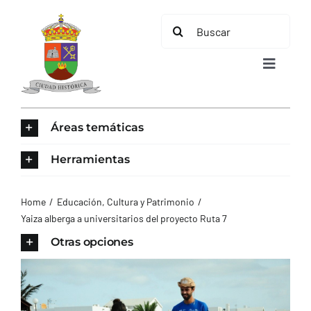
Saltar
Buscar:
al
contenido
Toggle
Navigat
INICIO
Áreas temáticas
ÁREAS TEMÁTICAS
Herramientas
EL MUNICIPIO
Home
Educación, Cultura y Patrimonio
Yaiza alberga a universitarios del proyecto Ruta 7
AYUNTAMIENTO
Otras opciones
TURISMO