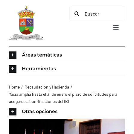
Saltar
Buscar:
al
contenido
Toggle
Navigat
INICIO
Áreas temáticas
ÁREAS TEMÁTICAS
Herramientas
EL MUNICIPIO
Home
Recaudación y Hacienda
Yaiza amplía hasta el 31 de enero el plazo de solicitudes para
acogerse a bonificaciones del IBI
AYUNTAMIENTO
Otras opciones
TURISMO