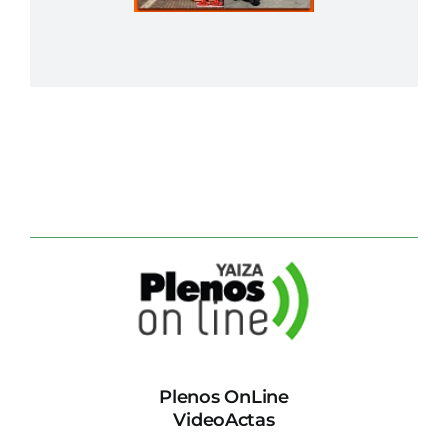
Plenos OnLine
VideoActas