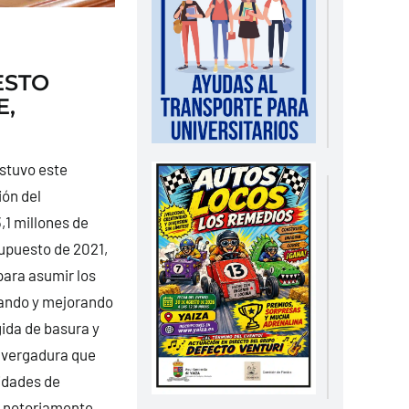
ESTO
E,
ostuvo este
ión del
,1 millones de
supuesto de 2021,
para asumir los
izando y mejorando
ida de basura y
envergadura que
idades de
, notoriamente