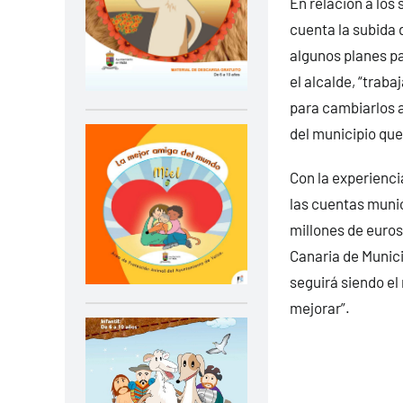
En relación a los
cuenta la subida 
algunos planes pa
el alcalde, “traba
para cambiarlos a
del municipio qu
Con la experienc
las cuentas munic
millones de euros
Canaria de Munic
seguirá siendo el
mejorar”.