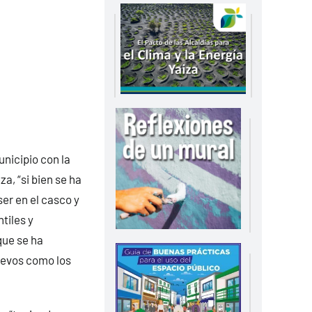
unicipio con la
a, “si bien se ha
er en el casco y
tiles y
que se ha
uevos como los