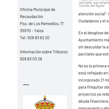
parciales que estam
Castillo del Águila”.
Oficina Municipal de
atención social”.
Recaudación
Ciudadanos y el v
Pza. de Los Remedios, 17
35570 - Yaiza
En el desglose det
Tel:
928 83 62 20
Ayuntamiento más
sin descuidar la 
Información sobre Tributos:
parciales que es
928 83 03 28
No es la primera 
está reflejado en 
incorporado 21 mi
—
para finiquitar o
proyectos ya reda
deuda financiera,
presupuesto y ell