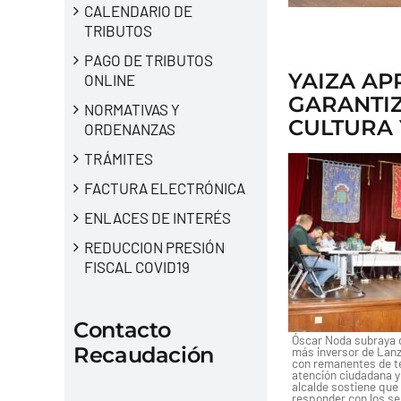
CALENDARIO DE
TRIBUTOS
PAGO DE TRIBUTOS
YAIZA AP
ONLINE
GARANTIZ
NORMATIVAS Y
CULTURA 
ORDENANZAS
TRÁMITES
FACTURA ELECTRÓNICA
ENLACES DE INTERÉS
REDUCCION PRESIÓN
FISCAL COVID19
Contacto
Óscar Noda subraya q
Recaudación
más inversor de Lanz
con remanentes de te
atención ciudadana y 
alcalde sostiene qu
responder con los ser