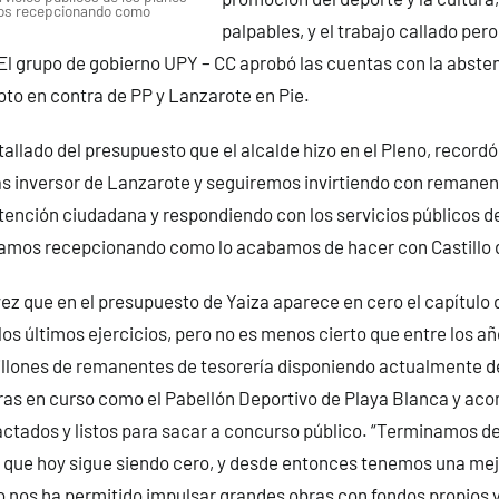
os recepcionando como
palpables, y el trabajo callado pero
 El grupo de gobierno UPY – CC aprobó las cuentas con la abst
oto en contra de PP y Lanzarote en Pie.
allado del presupuesto que el alcalde hizo en el Pleno, recordó 
 inversor de Lanzarote y seguiremos invirtiendo con remanent
atención ciudadana y respondiendo con los servicios públicos de
tamos recepcionando como lo acabamos de hacer con Castillo d
vez que en el presupuesto de Yaiza aparece en cero el capítulo d
los últimos ejercicios, pero no es menos cierto que entre los añ
llones de remanentes de tesorería disponiendo actualmente de
bras en curso como el Pabellón Deportivo de Playa Blanca y ac
ctados y listos para sacar a concurso público. “Terminamos de
 que hoy sigue siendo cero, y desde entonces tenemos una mejo
o nos ha permitido impulsar grandes obras con fondos propios y