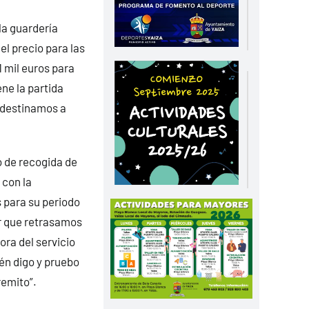
la guardería
el precio para las
1 mil euros para
ene la partida
e destinamos a
o de recogida de
 con la
s para su periodo
r que retrasamos
ora del servicio
én digo y pruebo
remito”.