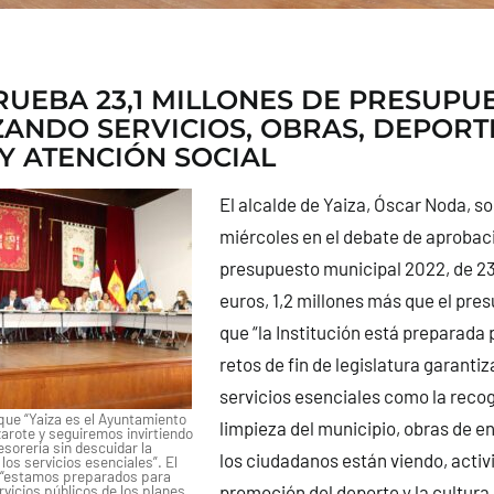
RUEBA 23,1 MILLONES DE PRESUPU
ANDO SERVICIOS, OBRAS, DEPORT
Y ATENCIÓN SOCIAL
El alcalde de Yaiza, Óscar Noda, s
miércoles en el debate de aprobac
presupuesto municipal 2022, de 23
euros, 1,2 millones más que el pre
que “la Institución está preparada 
retos de fin de legislatura garant
servicios esenciales como la recog
ue “Yaiza es el Ayuntamiento
limpieza del municipio, obras de 
arote y seguiremos invirtiendo
sorería sin descuidar la
los ciudadanos están viendo, activ
los servicios esenciales”. El
e “estamos preparados para
vicios públicos de los planes
promoción del deporte y la cultura