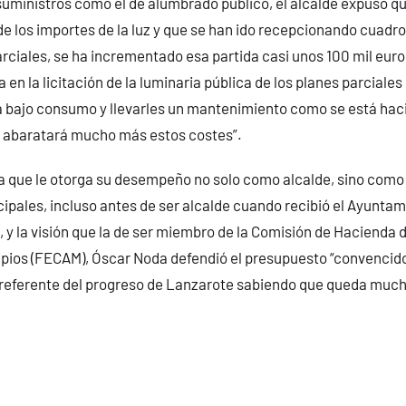
 suministros como el de alumbrado público, el alcalde expuso q
de los importes de la luz y que se han ido recepcionando cuadro
rciales, se ha incrementado esa partida casi unos 100 mil euro
ja en la licitación de la luminaria pública de los planes parcial
 bajo consumo y llevarles un mantenimiento como se está haci
e abaratará mucho más estos costes”.
ia que le otorga su desempeño no solo como alcalde, sino como
ipales, incluso antes de ser alcalde cuando recibió el Ayunta
, y la visión que la de ser miembro de la Comisión de Hacienda 
ipios (FECAM), Óscar Noda defendió el presupuesto “convencido
 referente del progreso de Lanzarote sabiendo que queda much