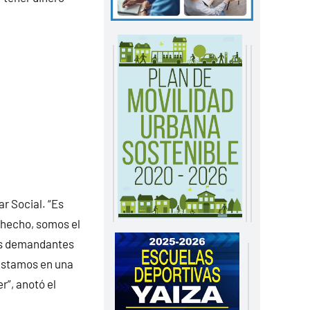
ar Social. “Es
e hecho, somos el
os demandantes
 estamos en una
r”, anotó el