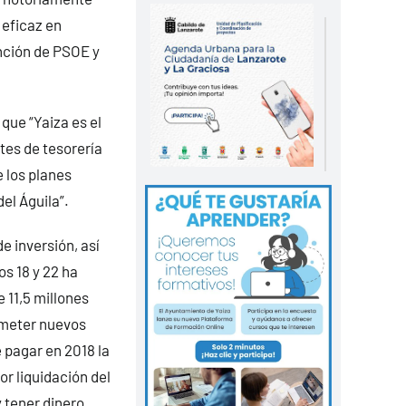
 eficaz en
ención de PSOE y
que “Yaiza es el
es de tesorería
 los planes
el Águila”.
e inversión, así
os 18 y 22 ha
 11,5 millones
ometer nuevos
 pagar en 2018 la
r liquidación del
 tener dinero