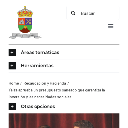
Saltar
Buscar:
al
contenido
Toggle
Navigat
INICIO
Áreas temáticas
ÁREAS TEMÁTICAS
Herramientas
EL MUNICIPIO
Home
Recaudación y Hacienda
Yaiza aprueba un presupuesto saneado que garantiza la
inversión y las necesidades sociales
AYUNTAMIENTO
Otras opciones
TURISMO