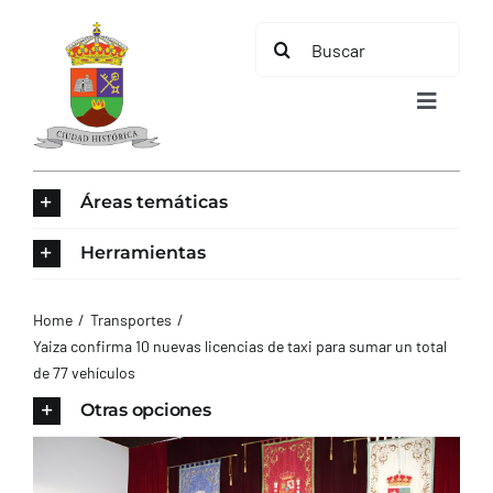
Saltar
Buscar:
al
contenido
Toggle
Navigat
INICIO
Áreas temáticas
ÁREAS TEMÁTICAS
Herramientas
EL MUNICIPIO
Home
Transportes
Yaiza confirma 10 nuevas licencias de taxi para sumar un total
de 77 vehículos
AYUNTAMIENTO
Otras opciones
TURISMO