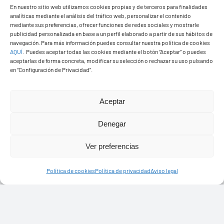
En nuestro sitio web utilizamos cookies propias y de terceros para finalidades
analíticas mediante el análisis del tráfico web, personalizar el contenido
mediante sus preferencias, ofrecer funciones de redes sociales y mostrarle
publicidad personalizada en base a un perfil elaborado a partir de sus hábitos de
navegación. Para más información puedes consultar nuestra política de cookies
AQUÍ
.
Puedes aceptar todas las cookies mediante el botón “Aceptar” o puedes
Ayuntamiento de Yaiza
aceptarlas de forma concreta, modificar su selección o rechazar su uso pulsando
en “Configuración de Privacidad”.
Pza. de Los Remedios, 1
35570 – Yaiza
Aceptar
Tel:
928 83 62 20
Denegar
Toggle
Ver preferencias
Navigation
© Copyright2026 Ayuntamiento de Yaiza - Todos los
Transparencia
Política de cookies
Política de privacidad
Aviso legal
derechos reservads
Aviso legal
Diseño web Solucionet.com
&
Cibernatural