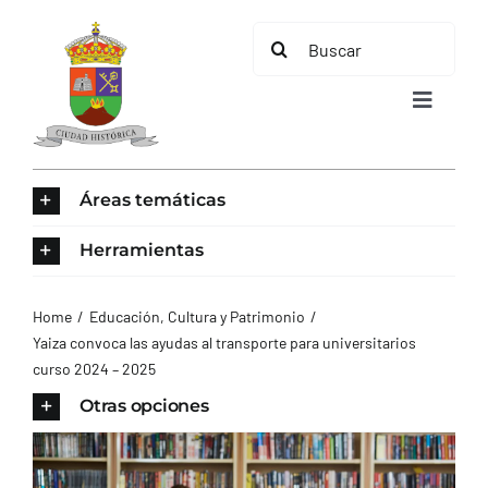
Saltar
Buscar:
al
contenido
Toggle
Navigat
INICIO
Áreas temáticas
ÁREAS TEMÁTICAS
Herramientas
EL MUNICIPIO
Home
Educación, Cultura y Patrimonio
Yaiza convoca las ayudas al transporte para universitarios
curso 2024 – 2025
AYUNTAMIENTO
Otras opciones
TURISMO