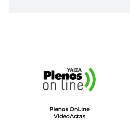
Plenos OnLine
VideoActas