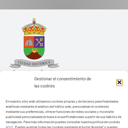
Gestionar el consentimiento de
las cookies
Ayuntamiento de Yaiza
En nuestro sitio web utilizamos cookies propias y de terceros para finalidades
Pza. de Los Remedios, 1
analíticas mediante el análisis del tráfico web, personalizar el contenido
35570 – Yaiza
mediante sus preferencias, ofrecer funciones de redes sociales y mostrarle
publicidad personalizada en base a un perfil elaborado a partir de sus hábitos de
Tel:
928 83 62 20
navegación. Para más información puedes consultar nuestra política de cookies
AQUÍ
.
Puedes aceptar todas las cookies mediante el botón “Aceptar” o puedes