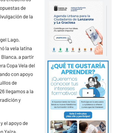
propuestas de
ivulgación de la
ngel Lago,
ó la vela latina
 Blanca, a partir
era Copa Vela del
zando con apoyo
uillos de
26 llegamos a la
radición y
 y el apoyo de
en Yaiza,