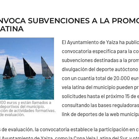
NVOCA SUBVENCIONES A LA PROM
LATINA
El Ayuntamiento de Yaiza ha public
convocatoria específica para la c
subvenciones destinadas a la pro
divulgación del deporte autóctono d
con un cuantía total de 20.000 eur
vela latina del municipio pueden p
solicitudes hasta el próximo 15 de
000 euros y están llamados a
consultando las bases reguladoras 
 deportivos del municipio.
ción de actividades formativas,
link de deportes de la web municip
 de evaluación.
os de evaluación, la convocatoria establece la participación en
 Ayuntamiento de Yaiza, como la Copa Vela Latina del Sur, y o