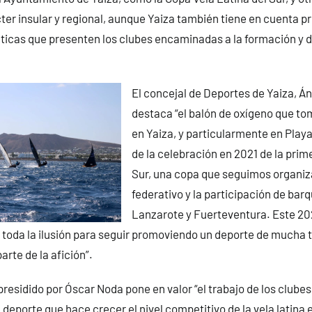
cter insular y regional, aunque Yaiza también tiene en cuenta 
ticas que presenten los clubes encaminadas a la formación y d
El concejal de Deportes de Yaiza, Á
destaca “el balón de oxígeno que tom
en Yaiza, y particularmente en Playa
de la celebración en 2021 de la prim
Sur, una copa que seguimos organi
federativo y la participación de barq
Lanzarote y Fuerteventura. Este 20
 toda la ilusión para seguir promoviendo un deporte de mucha t
rte de la afición”.
residido por Óscar Noda pone en valor “el trabajo de los clubes
l deporte que hace crecer el nivel competitivo de la vela latina 