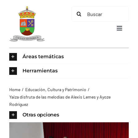
Saltar
Buscar:
al
contenido
Toggle
Navigat
INICIO
Áreas temáticas
ÁREAS TEMÁTICAS
Herramientas
EL MUNICIPIO
Home
Educación, Cultura y Patrimonio
Yaiza disfruta de las melodías de Alexis Lemes y Ayoze
Rodríguez
AYUNTAMIENTO
Otras opciones
TURISMO