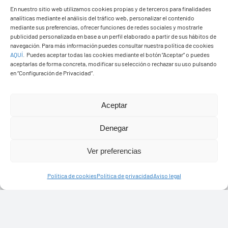
PASEOS EN CAMELLO
En nuestro sitio web utilizamos cookies propias y de terceros para finalidades
analíticas mediante el análisis del tráfico web, personalizar el contenido
mediante sus preferencias, ofrecer funciones de redes sociales y mostrarle
publicidad personalizada en base a un perfil elaborado a partir de sus hábitos de
navegación. Para más información puedes consultar nuestra política de cookies
AQUÍ
.
Puedes aceptar todas las cookies mediante el botón “Aceptar” o puedes
aceptarlas de forma concreta, modificar su selección o rechazar su uso pulsando
en “Configuración de Privacidad”.
Aceptar
Denegar
Ver preferencias
Política de cookies
Política de privacidad
Aviso legal
Ayuntamiento de Yaiza