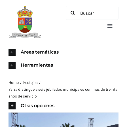
Saltar
Buscar:
al
contenido
Toggle
Navigat
INICIO
Áreas temáticas
ÁREAS TEMÁTICAS
Herramientas
EL MUNICIPIO
Home
Festejos
Yaiza distingue a seis jubilados municipales con más de treinta
años de servicio
AYUNTAMIENTO
Otras opciones
TURISMO