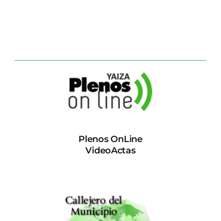
Plenos OnLine
VideoActas