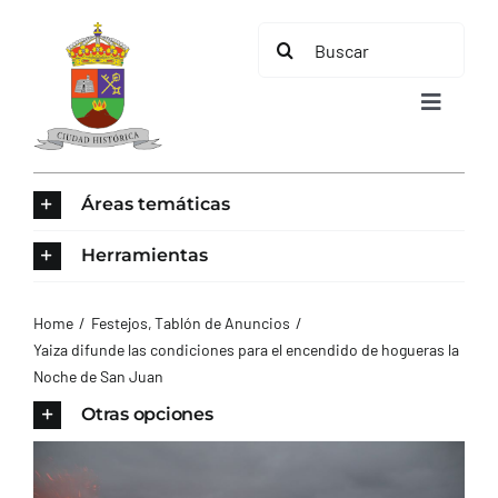
Saltar
Buscar:
al
contenido
Toggle
Navigat
INICIO
Áreas temáticas
ÁREAS TEMÁTICAS
Herramientas
EL MUNICIPIO
Home
Festejos
Tablón de Anuncios
Yaiza difunde las condiciones para el encendido de hogueras la
Noche de San Juan
AYUNTAMIENTO
Otras opciones
TURISMO