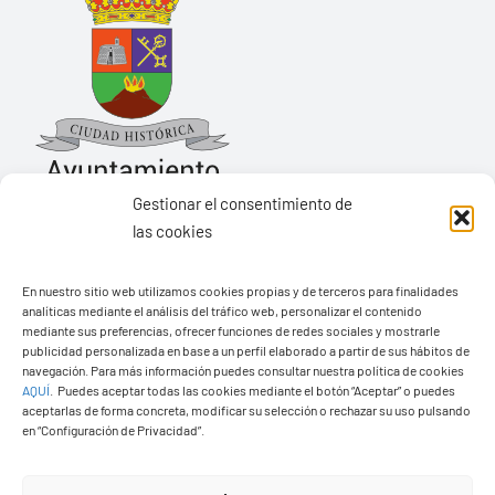
Gestionar el consentimiento de
las cookies
Ayuntamiento de Yaiza
En nuestro sitio web utilizamos cookies propias y de terceros para finalidades
Pza. de Los Remedios, 1
analíticas mediante el análisis del tráfico web, personalizar el contenido
35570 – Yaiza
mediante sus preferencias, ofrecer funciones de redes sociales y mostrarle
publicidad personalizada en base a un perfil elaborado a partir de sus hábitos de
Tel:
928 83 62 20
navegación. Para más información puedes consultar nuestra política de cookies
AQUÍ
.
Puedes aceptar todas las cookies mediante el botón “Aceptar” o puedes
aceptarlas de forma concreta, modificar su selección o rechazar su uso pulsando
en “Configuración de Privacidad”.
Toggle
Navigation
Transparencia