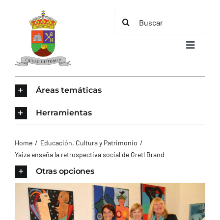
Saltar
Buscar:
al
contenido
Toggle
Navigat
INICIO
Áreas temáticas
ÁREAS TEMÁTICAS
Herramientas
EL MUNICIPIO
Home
Educación, Cultura y Patrimonio
Yaiza enseña la retrospectiva social de Gretl Brand
AYUNTAMIENTO
Otras opciones
TURISMO