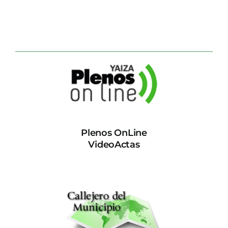
Plenos OnLine
VideoActas