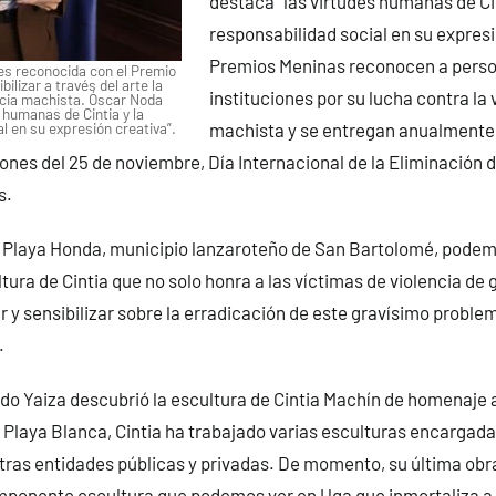
destaca “las virtudes humanas de Cin
responsabilidad social en su expresi
Premios Meninas reconocen a perso
es reconocida con el Premio
ilizar a través del arte la
instituciones por su lucha contra la 
encia machista. Óscar Noda
 humanas de Cintia y la
l en su expresión creativa”.
machista y se entregan anualmente 
es del 25 de noviembre, Día Internacional de la Eliminación d
s.
de Playa Honda, municipio lanzaroteño de San Bartolomé, pode
ltura de Cintia que no solo honra a las víctimas de violencia de 
 y sensibilizar sobre la erradicación de este gravísimo probl
.
o Yaiza descubrió la escultura de Cintia Machín de homenaje a
Playa Blanca, Cintia ha trabajado varias esculturas encargadas
ras entidades públicas y privadas. De momento, su última obra
 imponente escultura que podemos ver en Uga que inmortaliza a