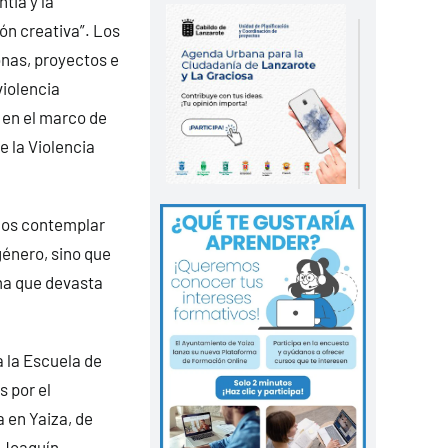
tia y la
ón creativa”. Los
nas, proyectos e
violencia
en el marco de
e la Violencia
mos contemplar
género, sino que
ema que devasta
 la Escuela de
 por el
 en Yaiza, de
 Joaquín