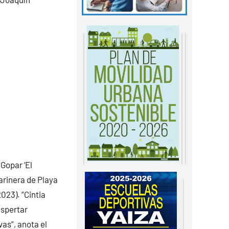
Gopar ‘El
arinera de Playa
023). “Cintia
espertar
as”, anota el