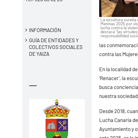
La escultora sureña 
Meninas 2025 por visib
lucha contra la viol
INFORMACIÓN
destaca “las virtudes
responsabilidad socia
GUÍA DE ENTIDADES Y
las conmemoracion
COLECTIVOS SOCIALES
DE YAIZA
contra las Mujere
En la localidad 
‘Renacer’, la escu
—
busca concienciar
nuestra sociedad
Desde 2018, cuand
Lucha Canaria de 
Ayuntamiento y ot
este 2025, es la