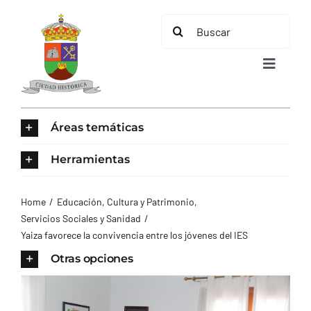
Saltar
Buscar:
al
contenido
Toggle
Navigat
INICIO
Áreas temáticas
ÁREAS TEMÁTICAS
Herramientas
EL MUNICIPIO
Home
Educación, Cultura y Patrimonio
Servicios Sociales y Sanidad
Yaiza favorece la convivencia entre los jóvenes del IES
AYUNTAMIENTO
Otras opciones
TURISMO