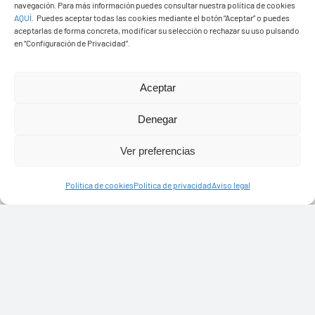
navegación. Para más información puedes consultar nuestra política de cookies
AQUÍ
.
Puedes aceptar todas las cookies mediante el botón “Aceptar” o puedes
aceptarlas de forma concreta, modificar su selección o rechazar su uso pulsando
en “Configuración de Privacidad”.
Ayuntamiento de Yaiza
Aceptar
Pza. de Los Remedios, 1
35570 – Yaiza
Denegar
Tel:
928 83 62 20
Ver preferencias
Toggle
Política de cookies
Política de privacidad
Aviso legal
Navigation
© Copyright2026 Ayuntamiento de Yaiza - Todos los
Transparencia
derechos reservads
Aviso legal
Diseño web Solucionet.com
&
Cibernatural
Política de privacidad