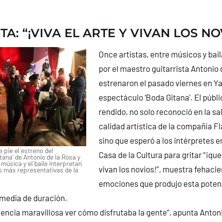
TA: “¡VIVA EL ARTE Y VIVAN LOS NO
Once artistas, entre músicos y bail
por el maestro guitarrista Antonio 
estrenaron el pasado viernes en Ya
espectáculo ‘Boda Gitana’. El públ
rendido, no solo reconoció en la sal
calidad artística de la compañía 
sino que esperó a los intérpretes en
e pie el estreno del
Casa de la Cultura para gritar “¡que 
ana’ de Antonio de la Rosa y
música y el baile interpretan
vivan los novios!”, muestra fehacie
es más representativas de la
emociones que produjo esta poten
 media de duración.
iencia maravillosa ver cómo disfrutaba la gente”, apunta Antonio