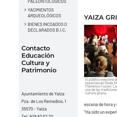
PALEONTOLÓGICOS
YACIMIENTOS
ARQUEOLÓGICOS
YAIZA GRI
BIENES INCOADOS O
DECLARADOS B.I.C.
Contacto
Educación
Cultura y
Patrimonio
El público ovaciona d
espectáculo ‘Boda Git
Flamenco Fusion. La 
una de las tradicion
cultura gitana.
Ayuntamiento de Yaiza
Pza. de Los Remedios, 1
escena de hora y
35570 - Yaiza
“Ha sido un exper
Tel:
928 83 62 20