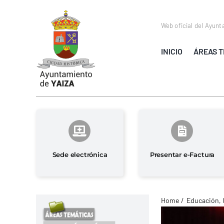
Saltar
al
Web oficial del Ayunt
contenido
INICIO
ÁREAS T
Sede electrónica
Presentar e-Factura
Home
Educación, 