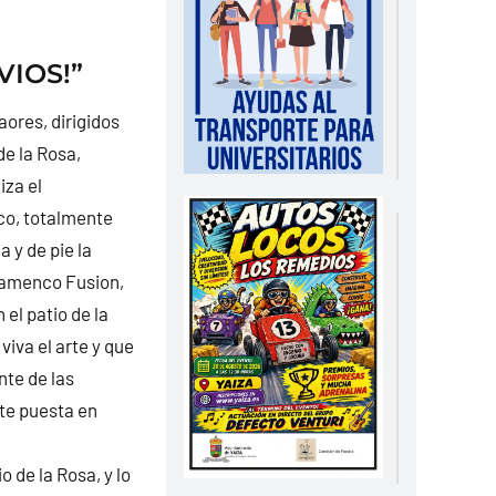
VIOS!”
aores, dirigidos
de la Rosa,
iza el
ico, totalmente
a y de pie la
Flamenco Fusion,
 el patio de la
viva el arte y que
nte de las
te puesta en
 de la Rosa, y lo