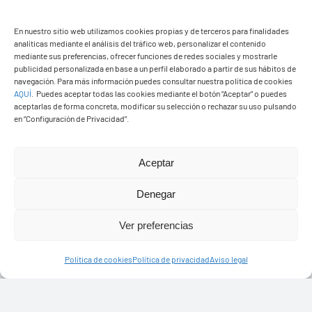
En nuestro sitio web utilizamos cookies propias y de terceros para finalidades
analíticas mediante el análisis del tráfico web, personalizar el contenido
mediante sus preferencias, ofrecer funciones de redes sociales y mostrarle
Ayuntamiento de Yaiza
publicidad personalizada en base a un perfil elaborado a partir de sus hábitos de
navegación. Para más información puedes consultar nuestra política de cookies
Pza. de Los Remedios, 1
AQUÍ
.
Puedes aceptar todas las cookies mediante el botón “Aceptar” o puedes
35570 – Yaiza
aceptarlas de forma concreta, modificar su selección o rechazar su uso pulsando
en “Configuración de Privacidad”.
Tel:
928 83 62 20
Aceptar
Toggle
Navigation
Denegar
© Copyright2026 Ayuntamiento de Yaiza - Todos los
Transparencia
Ver preferencias
derechos reservads
Aviso legal
Política de cookies
Política de privacidad
Aviso legal
Diseño web Solucionet.com
&
Cibernatural
Política de privacidad