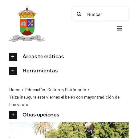
Saltar
Buscar:
al
contenido
Toggle
Navigat
INICIO
Áreas temáticas
ÁREAS TEMÁTICAS
Herramientas
EL MUNICIPIO
Home
Educación, Cultura y Patrimonio
Yaiza inaugura este viernes el belén con mayor tradición de
Lanzarote
AYUNTAMIENTO
Otras opciones
TURISMO