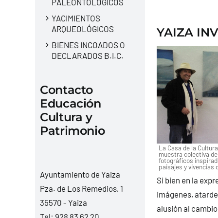
PALEONTOLÓGICOS
YACIMIENTOS
ARQUEOLÓGICOS
YAIZA IN
BIENES INCOADOS O
DECLARADOS B.I.C.
Contacto
Educación
Cultura y
Patrimonio
La Casa de la Cultur
muestra colectiva d
fotográficos inspirad
paisajes y vivencias 
Ayuntamiento de Yaiza
Si bien en la exp
Pza. de Los Remedios, 1
imágenes, atardec
35570 - Yaiza
alusión al cambio
Tel:
928 83 62 20