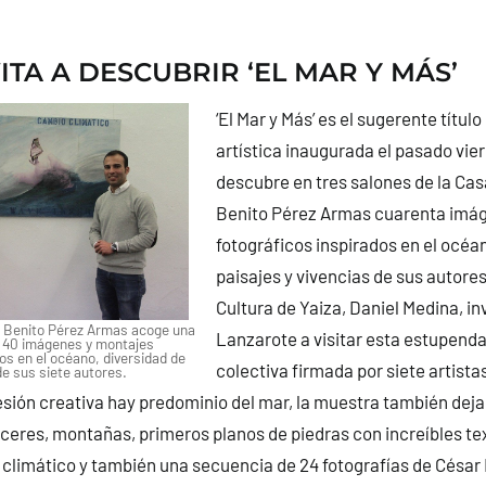
VITA A DESCUBRIR ‘EL MAR Y MÁS’
‘El Mar y Más’ es el sugerente título
artística inaugurada el pasado vie
descubre en tres salones de la Casa
Benito Pérez Armas cuarenta imá
fotográficos inspirados en el océa
paisajes y vivencias de sus autores
Cultura de Yaiza, Daniel Medina, inv
a Benito Pérez Armas acoge una
Lanzarote a visitar esta estupend
e 40 imágenes y montajes
os en el océano, diversidad de
colectiva firmada por siete artista
de sus siete autores.
resión creativa hay predominio del mar, la muestra también deja 
eres, montañas, primeros planos de piedras con increíbles te
 climático y también una secuencia de 24 fotografías de César