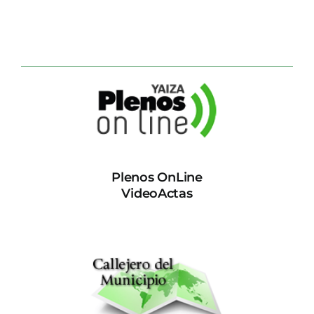
Plenos OnLine
VideoActas