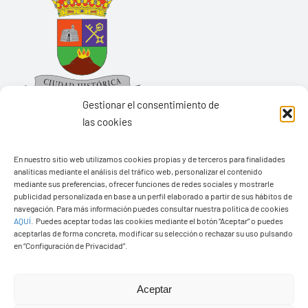
Gestionar el consentimiento de
las cookies
Ayuntamiento de Yaiza
En nuestro sitio web utilizamos cookies propias y de terceros para finalidades
analíticas mediante el análisis del tráfico web, personalizar el contenido
Pza. de Los Remedios, 1
mediante sus preferencias, ofrecer funciones de redes sociales y mostrarle
publicidad personalizada en base a un perfil elaborado a partir de sus hábitos de
35570 – Yaiza
navegación. Para más información puedes consultar nuestra política de cookies
Tel:
928 83 62 20
AQUÍ
.
Puedes aceptar todas las cookies mediante el botón “Aceptar” o puedes
aceptarlas de forma concreta, modificar su selección o rechazar su uso pulsando
en “Configuración de Privacidad”.
Toggle
Navigation
Aceptar
© Copyright2026 Ayuntamiento de Yaiza - Todos los
Transparencia