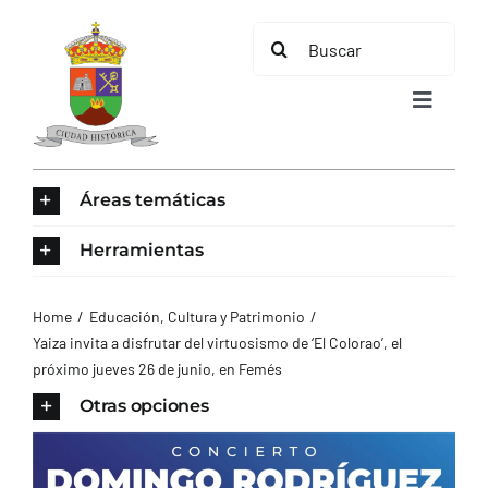
Saltar
Buscar:
al
contenido
Toggle
Navigat
INICIO
Áreas temáticas
ÁREAS TEMÁTICAS
Herramientas
EL MUNICIPIO
Home
Educación, Cultura y Patrimonio
Yaiza invita a disfrutar del virtuosismo de ‘El Colorao’, el
próximo jueves 26 de junio, en Femés
AYUNTAMIENTO
Otras opciones
TURISMO