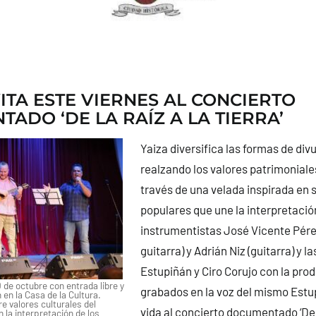
VITA ESTE VIERNES AL CONCIERTO
ADO ‘DE LA RAÍZ A LA TIERRA’
Yaiza diversifica las formas de div
realzando los valores patrimoniale
través de una velada inspirada en 
populares que une la interpretació
instrumentistas José Vicente Pére
guitarra) y Adrián Niz (guitarra) y 
Estupiñán y Ciro Corujo con la pro
 de octubre con entrada libre y
grabados en la voz del mismo Estu
 en la Casa de la Cultura.
e valores culturales del
vida al concierto documentado ‘De la
la interpretación de los