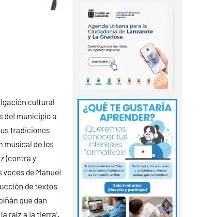
ulgación cultural
s del municipio a
sus tradiciones
n musical de los
z (contra y
las voces de Manuel
ducción de textos
piñán que dan
 raíz a la tierra’.