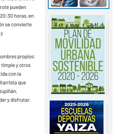
arote pueden
s 20:30 horas, en
ón se convierte
 y
 nombres propios:
 timple y otros
ida con la
itarrista que
tupiñán,
er y disfrutar.