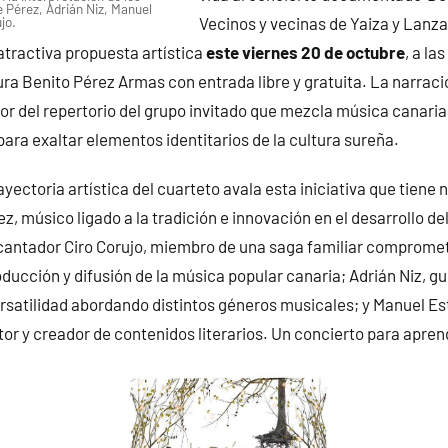
 Pérez, Adrián Niz, Manuel
jo.
Vecinos y vecinas de Yaiza y Lanz
 atractiva propuesta artística
este viernes 20 de octubre
, a la
tura Benito Pérez Armas con entrada libre y gratuita. La narraci
tor del repertorio del grupo invitado que mezcla música canaria
ara exaltar elementos identitarios de la cultura sureña.
ayectoria artística del cuarteto avala esta iniciativa que tiene
, músico ligado a la tradición e innovación en el desarrollo del
cantador Ciro Corujo, miembro de una saga familiar compromet
oducción y difusión de la música popular canaria; Adrián Niz, gu
rsatilidad abordando distintos géneros musicales; y Manuel Es
or y creador de contenidos literarios. Un concierto para aprend