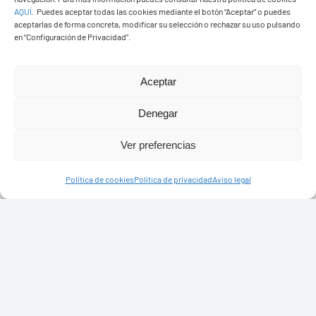
AQUÍ
.
Puedes aceptar todas las cookies mediante el botón “Aceptar” o puedes
aceptarlas de forma concreta, modificar su selección o rechazar su uso pulsando
en “Configuración de Privacidad”.
Aceptar
Ayuntamiento de Yaiza
Pza. de Los Remedios, 1
Denegar
35570 – Yaiza
Tel:
928 83 62 20
Ver preferencias
Política de cookies
Política de privacidad
Aviso legal
Toggle
Navigation
© Copyright2026 Ayuntamiento de Yaiza - Todos los
Transparencia
derechos reservads
Aviso legal
Diseño web Solucionet.com
&
Cibernatural