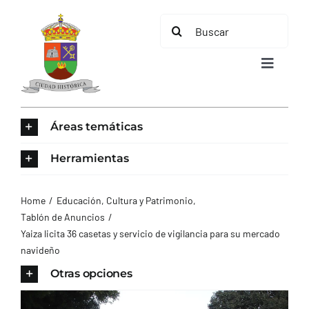
Saltar
Buscar:
al
contenido
Toggle
Navigat
INICIO
Áreas temáticas
ÁREAS TEMÁTICAS
Herramientas
EL MUNICIPIO
Home
Educación, Cultura y Patrimonio
Tablón de Anuncios
Yaiza licita 36 casetas y servicio de vigilancia para su mercado
AYUNTAMIENTO
navideño
Otras opciones
TURISMO