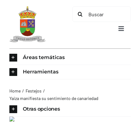
Saltar
Buscar:
al
contenido
Toggle
Navigat
Áreas temáticas
INICIO
Herramientas
ÁREAS TEMÁTICAS
Home
Festejos
Yaiza manifiesta su sentimiento de canariedad
EL MUNICIPIO
Otras opciones
AYUNTAMIENTO