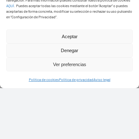
navegación. Para más información puedes consultar nuestra política de cookies
AQUÍ
.
Puedes aceptar todas las cookies mediante el botón “Aceptar” o puedes
aceptarlas de forma concreta, modificar su selección o rechazar su uso pulsando
en “Configuración de Privacidad”.
Aceptar
Denegar
Ver preferencias
PASEOS EN CAMELLO
Política de cookies
Política de privacidad
Aviso legal