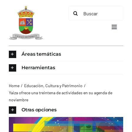
Saltar
Buscar:
al
contenido
Toggle
Navigat
INICIO
Áreas temáticas
ÁREAS TEMÁTICAS
Herramientas
EL MUNICIPIO
Home
Educación, Cultura y Patrimonio
Yaiza ofrece una treintena de actividades en su agenda de
noviembre
AYUNTAMIENTO
Otras opciones
TURISMO