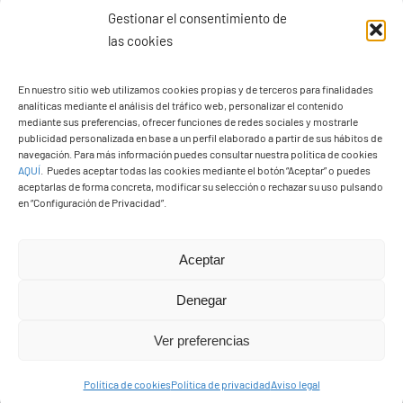
Gestionar el consentimiento de
las cookies
Ayuntamiento de Yaiza
En nuestro sitio web utilizamos cookies propias y de terceros para finalidades
Pza. de Los Remedios, 1
analíticas mediante el análisis del tráfico web, personalizar el contenido
35570 – Yaiza
mediante sus preferencias, ofrecer funciones de redes sociales y mostrarle
publicidad personalizada en base a un perfil elaborado a partir de sus hábitos de
Tel:
928 83 62 20
navegación. Para más información puedes consultar nuestra política de cookies
AQUÍ
.
Puedes aceptar todas las cookies mediante el botón “Aceptar” o puedes
aceptarlas de forma concreta, modificar su selección o rechazar su uso pulsando
en “Configuración de Privacidad”.
Toggle
Navigation
© Copyright2026 Ayuntamiento de Yaiza - Todos los
Transparencia
Aceptar
derechos reservads
Denegar
Aviso legal
Diseño web Solucionet.com
&
Cibernatural
Ver preferencias
Política de privacidad
Política de cookies
Política de privacidad
Aviso legal