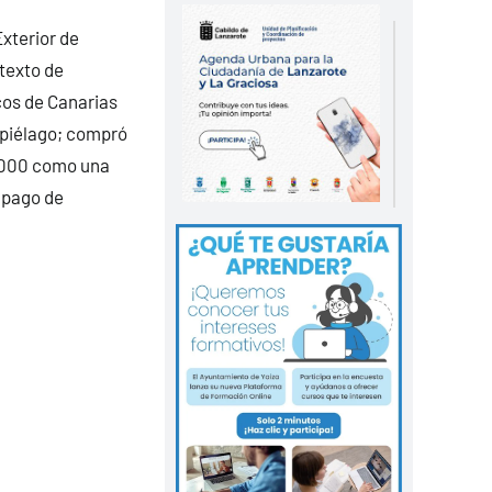
xterior de
texto de
cos de Canarias
hipiélago; compró
6.000 como una
l pago de