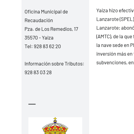
Yaiza hizo efecti
Oficina Municipal de
Lanzarote (SPEL),
Recaudación
Lanzarote; abonó 
Pza. de Los Remedios, 17
(AMTC), de la que
35570 - Yaiza
la nave sede en P
Tel:
928 83 62 20
inversión más en 
subvenciones, ent
Información sobre Tributos:
928 83 03 28
—