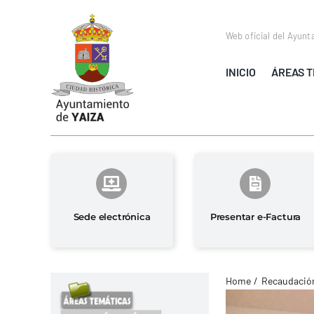
Saltar
al
Web oficial del Ayunt
contenido
INICIO
ÁREAS T
Sede electrónica
Presentar e-Factura
Home
Recaudación