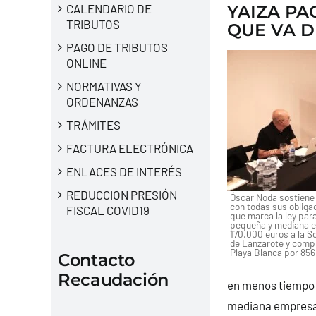
CALENDARIO DE
YAIZA PA
TRIBUTOS
QUE VA D
PAGO DE TRIBUTOS
ONLINE
NORMATIVAS Y
ORDENANZAS
TRÁMITES
FACTURA ELECTRÓNICA
ENLACES DE INTERÉS
REDUCCION PRESIÓN
Óscar Noda sostiene
con todas sus obliga
FISCAL COVID19
que marca la ley para
pequeña y mediana e
170.000 euros a la S
de Lanzarote y compra
Playa Blanca por 85
Contacto
Recaudación
en menos tiempo d
mediana empresa”