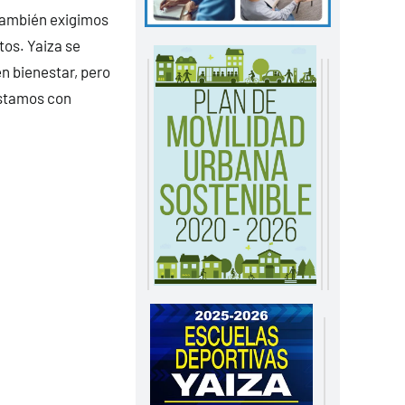
 también exigimos
tos. Yaiza se
n bienestar, pero
estamos con