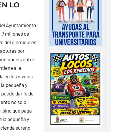
EN LO
 del Ayuntamiento
,7 millones de
o del ejercicio en
facturas por
bvenciones, entre
tiene a la
a en los niveles
 la pequeña y
puede dar fe de
iento no solo
, sino que paga
e la pequeña y
acienda sureño.