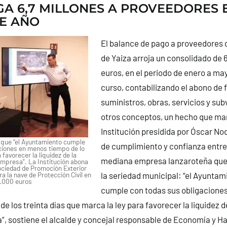
GA 6,7 MILLONES A PROVEEDORES 
E AÑO
El balance de pago a proveedores
de Yaiza arroja un consolidado de 6
euros, en el periodo de enero a may
curso, contabilizando el abono de 
suministros, obras, servicios y su
otros conceptos, un hecho que man
Institución presidida por Óscar Nod
 que “el Ayuntamiento cumple
de cumplimiento y confianza entre
ciones en menos tiempo de lo
 favorecer la liquidez de la
mediana empresa lanzaroteña que 
mpresa”. La Institución abona
ociedad de Promoción Exterior
 la nave de Protección Civil en
la seriedad municipal: “el Ayuntam
6.000 euros
cumple con todas sus obligaciones
e los treinta días que marca la ley para favorecer la liquidez d
, sostiene el alcalde y concejal responsable de Economía y H