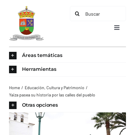
Saltar
Buscar:
al
contenido
Toggle
Navigat
INICIO
Áreas temáticas
ÁREAS TEMÁTICAS
Herramientas
EL MUNICIPIO
Home
Educación, Cultura y Patrimonio
Yaiza pasea su historia por las calles del pueblo
AYUNTAMIENTO
Otras opciones
TURISMO