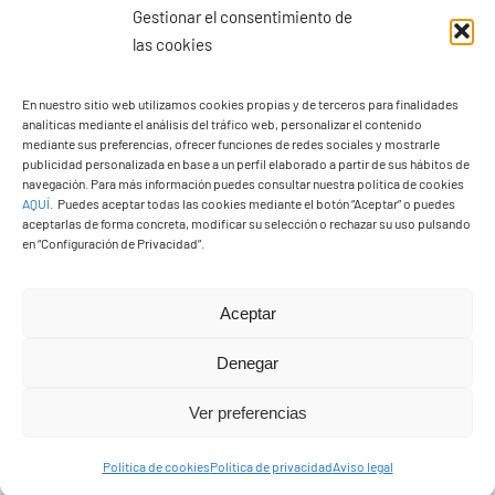
Gestionar el consentimiento de
las cookies
Ayuntamiento de Yaiza
En nuestro sitio web utilizamos cookies propias y de terceros para finalidades
Pza. de Los Remedios, 1
analíticas mediante el análisis del tráfico web, personalizar el contenido
35570 – Yaiza
mediante sus preferencias, ofrecer funciones de redes sociales y mostrarle
publicidad personalizada en base a un perfil elaborado a partir de sus hábitos de
Tel:
928 83 62 20
navegación. Para más información puedes consultar nuestra política de cookies
AQUÍ
.
Puedes aceptar todas las cookies mediante el botón “Aceptar” o puedes
aceptarlas de forma concreta, modificar su selección o rechazar su uso pulsando
en “Configuración de Privacidad”.
Toggle
Navigation
© Copyright2026 Ayuntamiento de Yaiza - Todos los
Transparencia
Aceptar
derechos reservads
Denegar
Aviso legal
Diseño web Solucionet.com
&
Cibernatural
Ver preferencias
Política de privacidad
Política de cookies
Política de privacidad
Aviso legal