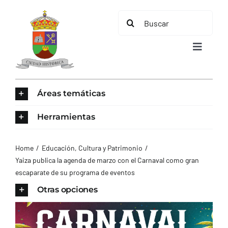
Saltar
Buscar:
al
contenido
Toggle
Navigat
INICIO
Áreas temáticas
ÁREAS TEMÁTICAS
Herramientas
EL MUNICIPIO
Home
Educación, Cultura y Patrimonio
Yaiza publica la agenda de marzo con el Carnaval como gran
escaparate de su programa de eventos
AYUNTAMIENTO
Otras opciones
TURISMO