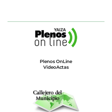
Plenos OnLine
VideoActas