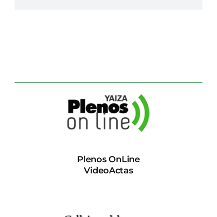
Plenos OnLine
VideoActas