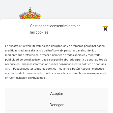
Gestionar el consentimiento de
las cookies
En nuestro sitio web utilizamos cookies propias y de terceros para finalidades
analíticas mediante el análisis del tráfico web, personalizar el contenido
mediante sus preferencias, ofrecer funciones de redes sociales y mostrarle
publicidad personalizada en base a un perfil elaborado a partir de sus hábitos de
navegación. Para más información puedes consultar nuestra política de cookies
AQUÍ
.
Puedes aceptar todas las cookies mediante el botón “Aceptar” o puedes
aceptarlas de forma concreta, modificar su selección o rechazar su uso pulsando
Ayuntamiento de Yaiza
en “Configuración de Privacidad”.
Pza. de Los Remedios, 1
35570 – Yaiza
Aceptar
Tel:
928 83 62 20
Denegar