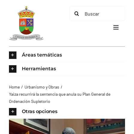
Saltar
Buscar:
al
contenido
Toggle
Navigat
INICIO
Áreas temáticas
ÁREAS TEMÁTICAS
Herramientas
EL MUNICIPIO
Home
Urbanismo y Obras
Yaiza recurrirá la sentencia que anula su Plan General de
Ordenación Supletorio
AYUNTAMIENTO
Otras opciones
TURISMO