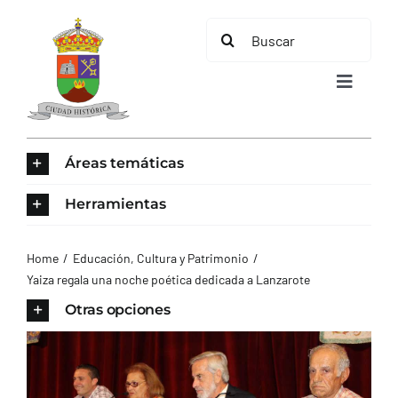
Saltar
Buscar:
al
contenido
Toggle
Navigat
INICIO
Áreas temáticas
ÁREAS TEMÁTICAS
Herramientas
EL MUNICIPIO
Home
Educación, Cultura y Patrimonio
Yaiza regala una noche poética dedicada a Lanzarote
AYUNTAMIENTO
Otras opciones
TURISMO