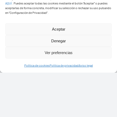
AQUÍ
.
Puedes aceptar todas las cookies mediante el botón “Aceptar” o puedes
aceptarlas de forma concreta, modificar su selección o rechazar su uso pulsando
en “Configuración de Privacidad”.
Ayuntamiento de Yaiza
Aceptar
Pza. de Los Remedios, 1
35570 – Yaiza
Denegar
Tel:
928 83 62 20
Ver preferencias
Política de cookies
Política de privacidad
Aviso legal
Toggle
Navigation
© Copyright2026 Ayuntamiento de Yaiza - Todos los
Transparencia
derechos reservads
Aviso legal
Diseño web Solucionet.com
&
Cibernatural
Política de privacidad