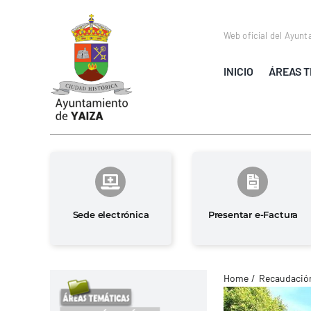
Saltar
al
Web oficial del Ayunt
contenido
INICIO
ÁREAS T
Sede electrónica
Presentar e-Factura
Home
Recaudación