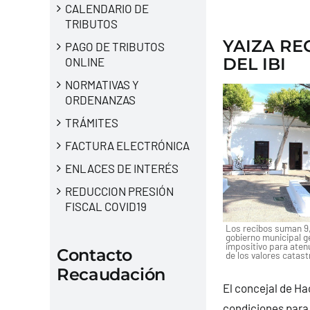
CALENDARIO DE
TRIBUTOS
YAIZA RE
PAGO DE TRIBUTOS
DEL IBI
ONLINE
NORMATIVAS Y
ORDENANZAS
TRÁMITES
FACTURA ELECTRÓNICA
ENLACES DE INTERÉS
REDUCCION PRESIÓN
FISCAL COVID19
Los recibos suman 9,
gobierno municipal ge
impositivo para atenu
Contacto
de los valores catas
Recaudación
El concejal de Ha
condiciones para f