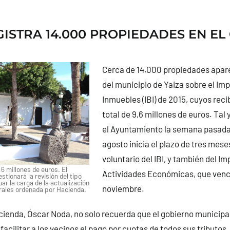
GISTRA 14.000 PROPIEDADES EN EL
Cerca de 14.000 propiedades apar
del municipio de Yaiza sobre el Im
Inmuebles (IBI) de 2015, cuyos rec
total de 9,6 millones de euros. Ta
el Ayuntamiento la semana pasada,
agosto inicia el plazo de tres mese
voluntario del IBI, y también del I
6 millones de euros. El
Actividades Económicas, que vence
stionará la revisión del tipo
ar la carga de la actualización
noviembre.
trales ordenada por Hacienda.
cienda, Óscar Noda, no solo recuerda que el gobierno municipal f
acilitar a los vecinos el pago por cuotas de todos sus tributos,