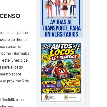
 CENSO
ecen en el padrón
puesto de Bienes
ibos suman un
l y como informaba
 este lunes 3 de
s para el pago
mpuesto sobre
 el próximo 3 de
lexibilizó las
 sino que