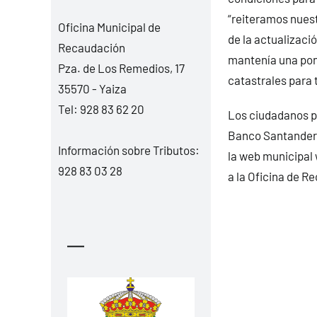
“reiteramos nuest
Oficina Municipal de
de la actualizaci
Recaudación
mantenía una pone
Pza. de Los Remedios, 17
catastrales para 
35570 - Yaiza
Tel:
928 83 62 20
Los ciudadanos pu
Banco Santander, 
Información sobre Tributos:
la web municipal
928 83 03 28
a la Oficina de R
—